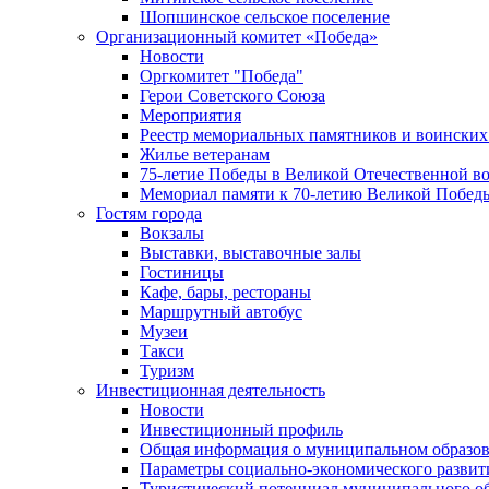
Шопшинское сельское поселение
Организационный комитет «Победа»
Новости
Оргкомитет "Победа"
Герои Советского Союза
Мероприятия
Реестр мемориальных памятников и воинских
Жилье ветеранам
75-летие Победы в Великой Отечественной в
Мемориал памяти к 70-летию Великой Побед
Гостям города
Вокзалы
Выставки, выставочные залы
Гостиницы
Кафе, бары, рестораны
Маршрутный автобус
Музеи
Такси
Туризм
Инвестиционная деятельность
Новости
Инвестиционный профиль
Общая информация о муниципальном образова
Параметры социально-экономического развит
Туристический потенциал муниципального о