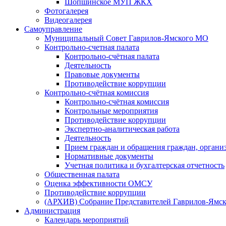
Шопшинское МУП ЖКХ
Фотогалерея
Видеогалерея
Самоуправление
Муниципальный Совет Гаврилов-Ямского МО
Контрольно-счетная палата
Контрольно-счётная палата
Деятельность
Правовые документы
Противодействие коррупции
Контрольно-счётная комиссия
Контрольно-счётная комиссия
Контрольные мероприятия
Противодействие коррупции
Экспертно-аналитическая работа
Деятельность
Прием граждан и обращения граждан, органи
Нормативные документы
Учетная политика и бухгалтерская отчетность
Общественная палата
Оценка эффективности ОМСУ
Противодействие коррупции
(АРХИВ) Собрание Представителей Гаврилов-Ямск
Администрация
Календарь мероприятий