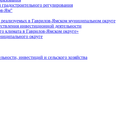
 градостроительного регулирования
ов-Ям"
еализуемых в Гаврилов-Ямском муниципальном округе
ествления инвестиционной деятельности
о климата в Гаврилов-Ямском округе»
ниципального округе
льности, инвестиций и сельского хозяйства