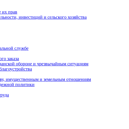
 их прав
льности, инвестиций и сельского хозяйства
альной службе
го заказа
данской обороне и чрезвычайным ситуациям
благоустройства
ству, имущественным и земельным отношениям
одежной политики
труда