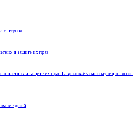
е материалы
етних и защите их прав
шеннолетних и защите их прав Гаврилов-Ямского муниципальног
ование детей