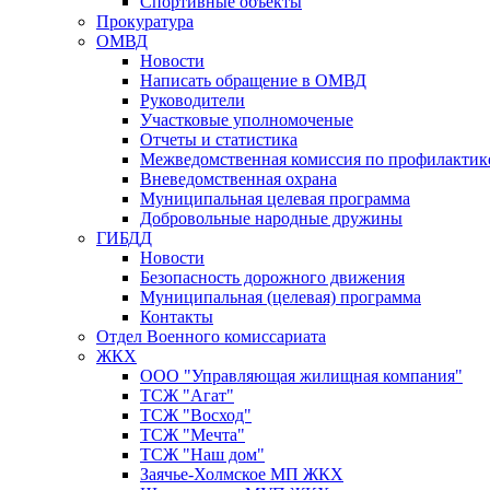
Спортивные объекты
Прокуратура
ОМВД
Новости
Написать обращение в ОМВД
Руководители
Участковые уполномоченые
Отчеты и статистика
Межведомственная комиссия по профилактик
Вневедомственная охрана
Муниципальная целевая программа
Добровольные народные дружины
ГИБДД
Новости
Безопасность дорожного движения
Муниципальная (целевая) программа
Контакты
Отдел Военного комиссариата
ЖКХ
ООО "Управляющая жилищная компания"
ТСЖ "Агат"
ТСЖ "Восход"
ТСЖ "Мечта"
ТСЖ "Наш дом"
Заячье-Холмское МП ЖКХ