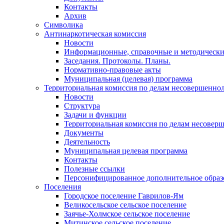
Контакты
Архив
Символика
Антинаркотическая комиссия
Новости
Информационные, справочные и методически
Заседания. Протоколы. Планы.
Нормативно-правовые акты
Муниципальная (целевая) программа
Территориальная комиссия по делам несовершеннол
Новости
Структура
Задачи и функции
Территориальная комиссия по делам несовер
Документы
Деятельность
Муниципальная целевая программа
Контакты
Полезные ссылки
Персонифицированное дополнительное образ
Поселения
Городское поселение Гаврилов-Ям
Великосельское сельское поселение
Заячье-Холмское сельское поселение
Митинское сельское поселение