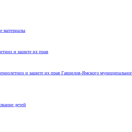
е материалы
етних и защите их прав
шеннолетних и защите их прав Гаврилов-Ямского муниципальног
ование детей