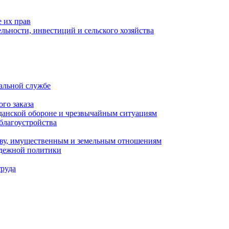
 их прав
льности, инвестиций и сельского хозяйства
альной службе
го заказа
данской обороне и чрезвычайным ситуациям
благоустройства
ству, имущественным и земельным отношениям
одежной политики
труда