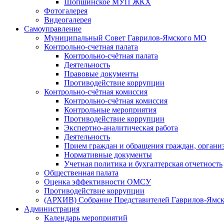
Шопшинское МУП ЖКХ
Фотогалерея
Видеогалерея
Самоуправление
Муниципальный Совет Гаврилов-Ямского МО
Контрольно-счетная палата
Контрольно-счётная палата
Деятельность
Правовые документы
Противодействие коррупции
Контрольно-счётная комиссия
Контрольно-счётная комиссия
Контрольные мероприятия
Противодействие коррупции
Экспертно-аналитическая работа
Деятельность
Прием граждан и обращения граждан, органи
Нормативные документы
Учетная политика и бухгалтерская отчетность
Общественная палата
Оценка эффективности ОМСУ
Противодействие коррупции
(АРХИВ) Собрание Представителей Гаврилов-Ямск
Администрация
Календарь мероприятий