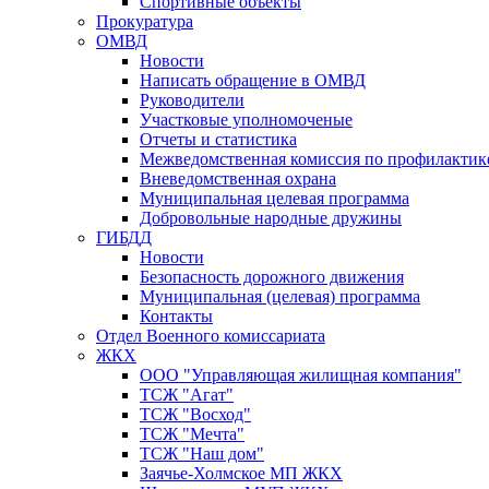
Спортивные объекты
Прокуратура
ОМВД
Новости
Написать обращение в ОМВД
Руководители
Участковые уполномоченые
Отчеты и статистика
Межведомственная комиссия по профилактик
Вневедомственная охрана
Муниципальная целевая программа
Добровольные народные дружины
ГИБДД
Новости
Безопасность дорожного движения
Муниципальная (целевая) программа
Контакты
Отдел Военного комиссариата
ЖКХ
ООО "Управляющая жилищная компания"
ТСЖ "Агат"
ТСЖ "Восход"
ТСЖ "Мечта"
ТСЖ "Наш дом"
Заячье-Холмское МП ЖКХ