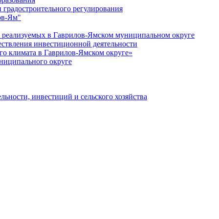
 градостроительного регулирования
ов-Ям"
еализуемых в Гаврилов-Ямском муниципальном округе
ествления инвестиционной деятельности
о климата в Гаврилов-Ямском округе»
ниципального округе
льности, инвестиций и сельского хозяйства