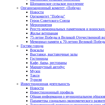
Шопшинское сельское поселение
Организационный комитет «Победа»
Новости
Оргкомитет "Победа"
Герои Советского Союза
Мероприятия
Реестр мемориальных памятников и воинских
Жилье ветеранам
75-летие Победы в Великой Отечественной в
Мемориал памяти к 70-летию Великой Побед
Гостям города
Вокзалы
Выставки, выставочные залы
Гостиницы
Кафе, бары, рестораны
Маршрутный автобус
Музеи
Такси
Туризм
Инвестиционная деятельность
Новости
Инвестиционный профиль
Общая информация о муниципальном образова
Параметры социально-экономического развит
Туристический потенциал муниципального о