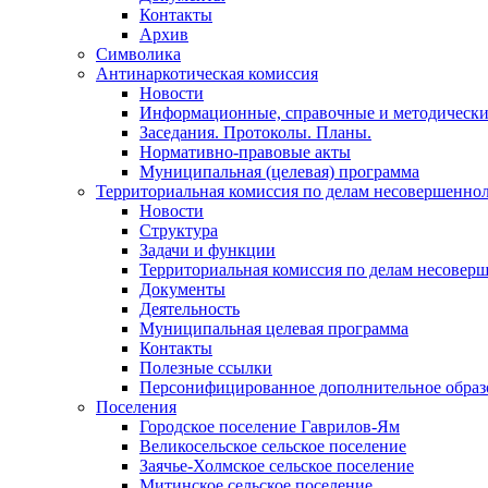
Контакты
Архив
Символика
Антинаркотическая комиссия
Новости
Информационные, справочные и методически
Заседания. Протоколы. Планы.
Нормативно-правовые акты
Муниципальная (целевая) программа
Территориальная комиссия по делам несовершеннол
Новости
Структура
Задачи и функции
Территориальная комиссия по делам несовер
Документы
Деятельность
Муниципальная целевая программа
Контакты
Полезные ссылки
Персонифицированное дополнительное образ
Поселения
Городское поселение Гаврилов-Ям
Великосельское сельское поселение
Заячье-Холмское сельское поселение
Митинское сельское поселение