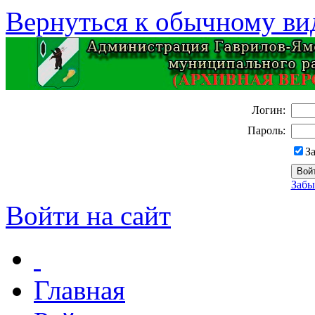
Вернуться к обычному ви
Логин:
Пароль:
З
Забы
Войти на сайт
Главная