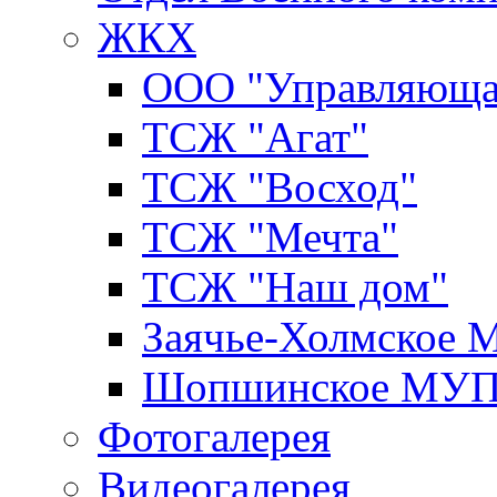
ЖКХ
ООО "Управляюща
ТСЖ "Агат"
ТСЖ "Восход"
ТСЖ "Мечта"
ТСЖ "Наш дом"
Заячье-Холмское
Шопшинское МУ
Фотогалерея
Видеогалерея