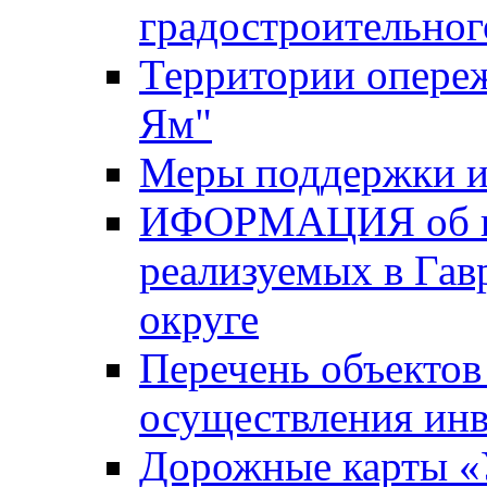
градостроительног
Территории опере
Ям"
Меры поддержки и
ИФОРМАЦИЯ об ин
реализуемых в Га
округе
Перечень объектов
осуществления ин
Дорожные карты «