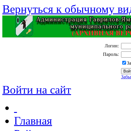
Вернуться к обычному ви
Логин:
Пароль:
З
Забы
Войти на сайт
Главная