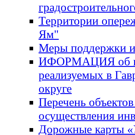
градостроительног
Территории опере
Ям"
Меры поддержки и
ИФОРМАЦИЯ об ин
реализуемых в Га
округе
Перечень объектов
осуществления ин
Дорожные карты «