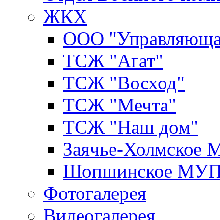
ЖКХ
ООО "Управляюща
ТСЖ "Агат"
ТСЖ "Восход"
ТСЖ "Мечта"
ТСЖ "Наш дом"
Заячье-Холмское
Шопшинское МУ
Фотогалерея
Видеогалерея