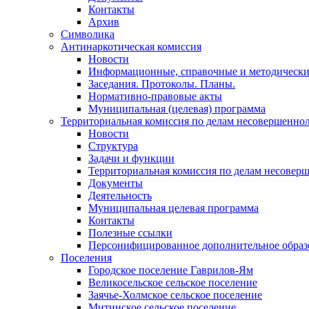
Контакты
Архив
Символика
Антинаркотическая комиссия
Новости
Информационные, справочные и методически
Заседания. Протоколы. Планы.
Нормативно-правовые акты
Муниципальная (целевая) программа
Территориальная комиссия по делам несовершеннол
Новости
Структура
Задачи и функции
Территориальная комиссия по делам несовер
Документы
Деятельность
Муниципальная целевая программа
Контакты
Полезные ссылки
Персонифицированное дополнительное образ
Поселения
Городское поселение Гаврилов-Ям
Великосельское сельское поселение
Заячье-Холмское сельское поселение
Митинское сельское поселение