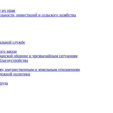
 их прав
льности, инвестиций и сельского хозяйства
альной службе
го заказа
данской обороне и чрезвычайным ситуациям
благоустройства
ству, имущественным и земельным отношениям
одежной политики
труда