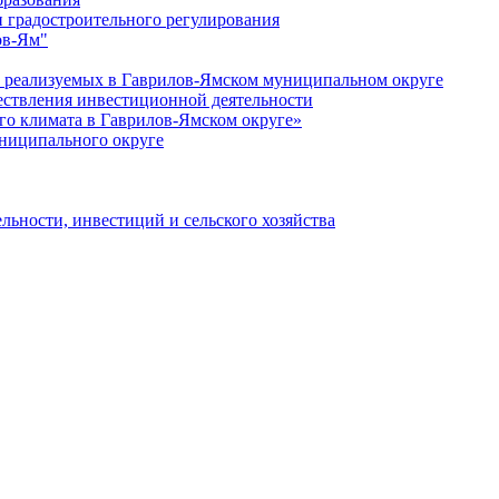
 градостроительного регулирования
ов-Ям"
еализуемых в Гаврилов-Ямском муниципальном округе
ествления инвестиционной деятельности
о климата в Гаврилов-Ямском округе»
ниципального округе
льности, инвестиций и сельского хозяйства