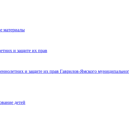
е материалы
етних и защите их прав
шеннолетних и защите их прав Гаврилов-Ямского муниципальног
ование детей