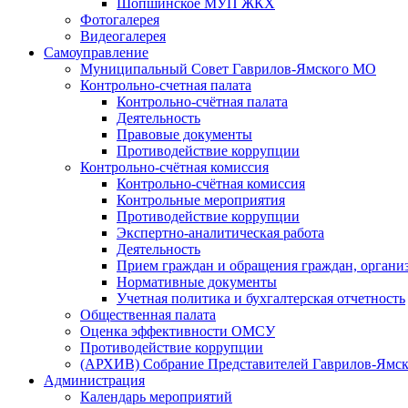
Шопшинское МУП ЖКХ
Фотогалерея
Видеогалерея
Самоуправление
Муниципальный Совет Гаврилов-Ямского МО
Контрольно-счетная палата
Контрольно-счётная палата
Деятельность
Правовые документы
Противодействие коррупции
Контрольно-счётная комиссия
Контрольно-счётная комиссия
Контрольные мероприятия
Противодействие коррупции
Экспертно-аналитическая работа
Деятельность
Прием граждан и обращения граждан, органи
Нормативные документы
Учетная политика и бухгалтерская отчетность
Общественная палата
Оценка эффективности ОМСУ
Противодействие коррупции
(АРХИВ) Собрание Представителей Гаврилов-Ямск
Администрация
Календарь мероприятий