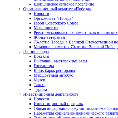
Шопшинское сельское поселение
Организационный комитет «Победа»
Новости
Оргкомитет "Победа"
Герои Советского Союза
Мероприятия
Реестр мемориальных памятников и воинских
Жилье ветеранам
75-летие Победы в Великой Отечественной в
Мемориал памяти к 70-летию Великой Побед
Гостям города
Вокзалы
Выставки, выставочные залы
Гостиницы
Кафе, бары, рестораны
Маршрутный автобус
Музеи
Такси
Туризм
Инвестиционная деятельность
Новости
Инвестиционный профиль
Общая информация о муниципальном образова
Параметры социально-экономического развит
Туристический потенциал муниципального о