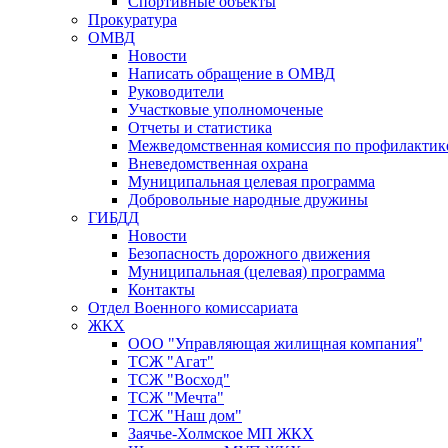
Спортивные объекты
Прокуратура
ОМВД
Новости
Написать обращение в ОМВД
Руководители
Участковые уполномоченые
Отчеты и статистика
Межведомственная комиссия по профилактик
Вневедомственная охрана
Муниципальная целевая программа
Добровольные народные дружины
ГИБДД
Новости
Безопасность дорожного движения
Муниципальная (целевая) программа
Контакты
Отдел Военного комиссариата
ЖКХ
ООО "Управляющая жилищная компания"
ТСЖ "Агат"
ТСЖ "Восход"
ТСЖ "Мечта"
ТСЖ "Наш дом"
Заячье-Холмское МП ЖКХ