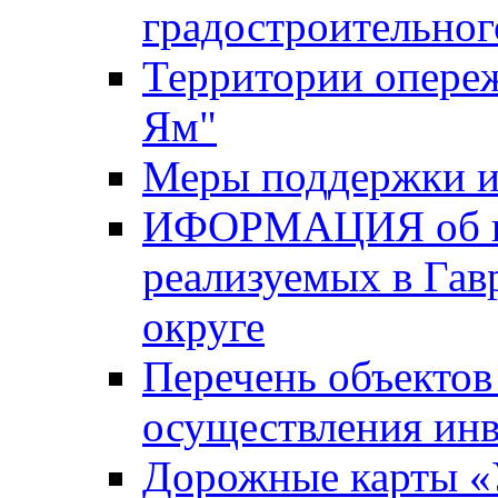
градостроительног
Территории опере
Ям"
Меры поддержки и
ИФОРМАЦИЯ об ин
реализуемых в Га
округе
Перечень объектов
осуществления ин
Дорожные карты «