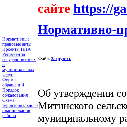
сайте
https://g
Нормативно-п
Нормативные
правовые акты
Проекты НПА
Регламенты
Файл:
Загрузить
государственных
и
муниципальных
услуг
Формы
обращений
Об утверждении со
Порядок
обжалования
Схема
Митинского сельск
территориального
планирования
муниципальному ра
района