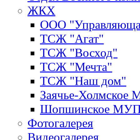
ЖКХ
ООО "Управляюща
ТСЖ "Агат"
ТСЖ "Восход"
ТСЖ "Мечта"
ТСЖ "Наш дом"
Заячье-Холмское
Шопшинское МУ
Фотогалерея
Видеогалерея