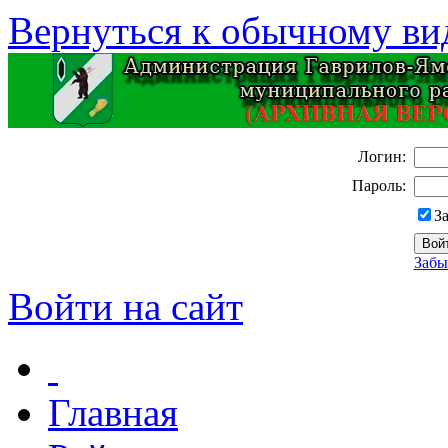
Вернуться к обычному ви
Логин:
Пароль:
З
Забы
Войти на сайт
Главная