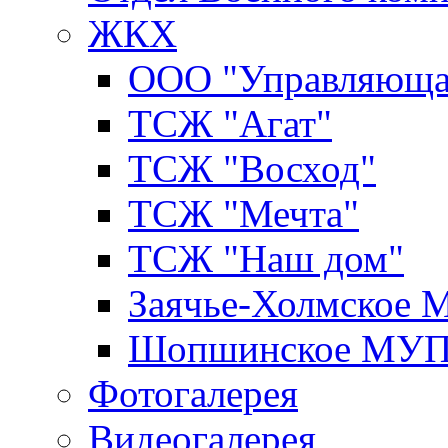
ЖКХ
ООО "Управляюща
ТСЖ "Агат"
ТСЖ "Восход"
ТСЖ "Мечта"
ТСЖ "Наш дом"
Заячье-Холмское
Шопшинское МУ
Фотогалерея
Видеогалерея