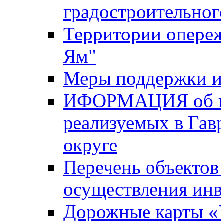
градостроительног
Территории опере
Ям"
Меры поддержки и
ИФОРМАЦИЯ об ин
реализуемых в Га
округе
Перечень объектов
осуществления ин
Дорожные карты «