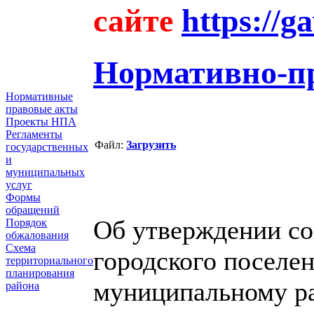
сайте
https://g
Нормативно-п
Нормативные
правовые акты
Проекты НПА
Регламенты
Файл:
Загрузить
государственных
и
муниципальных
услуг
Формы
обращений
Об утверждении со
Порядок
обжалования
Схема
городского поселе
территориального
планирования
муниципальному ра
района