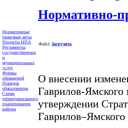
Нормативно-п
Нормативные
правовые акты
Проекты НПА
Файл:
Загрузить
Регламенты
государственных
и
муниципальных
услуг
Формы
О внесении измене
обращений
Порядок
Гаврилов-Ямского 
обжалования
Схема
территориального
утверждении Страт
планирования
района
Гаврилов–Ямского 