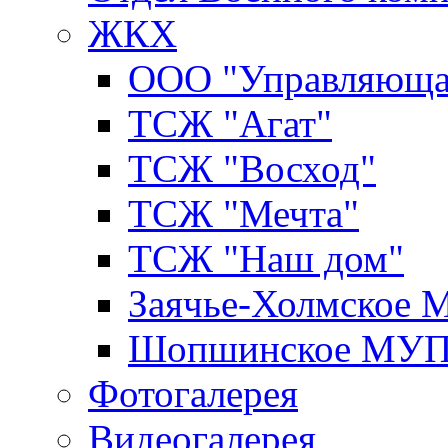
ЖКХ
ООО "Управляюща
ТСЖ "Агат"
ТСЖ "Восход"
ТСЖ "Мечта"
ТСЖ "Наш дом"
Заячье-Холмское
Шопшинское МУ
Фотогалерея
Видеогалерея