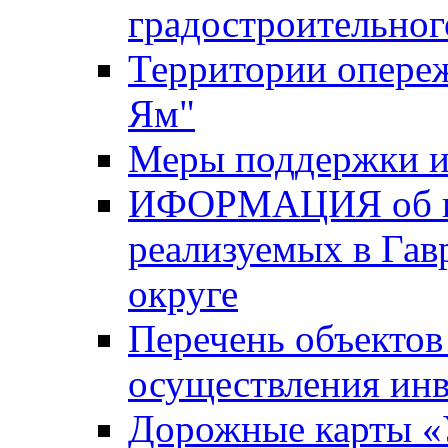
градостроительног
Территории опере
Ям"
Меры поддержки и
ИФОРМАЦИЯ об ин
реализуемых в Га
округе
Перечень объектов
осуществления ин
Дорожные карты «