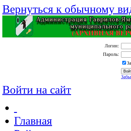
Вернуться к обычному ви
Логин:
Пароль:
З
Забы
Войти на сайт
Главная