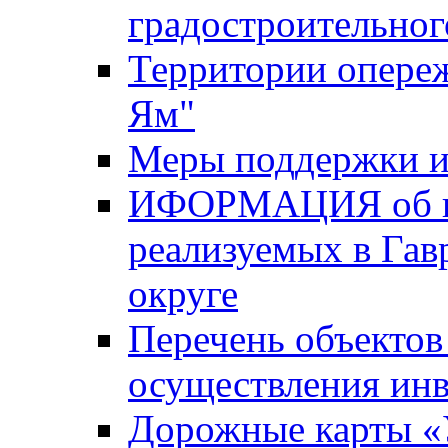
градостроительног
Территории опере
Ям"
Меры поддержки и
ИФОРМАЦИЯ об ин
реализуемых в Га
округе
Перечень объектов
осуществления ин
Дорожные карты «