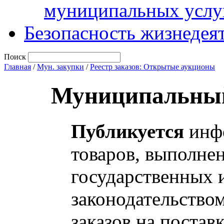
муниципальных услу
Безопасность жизнедея
Поиск
Главная
/
Мун. закупки
/
Реестр заказов: Открытые аукционы
Муниципальный
Публикуется
инфо
товаров, выполнен
государственных 
законодательство
заказов на постав