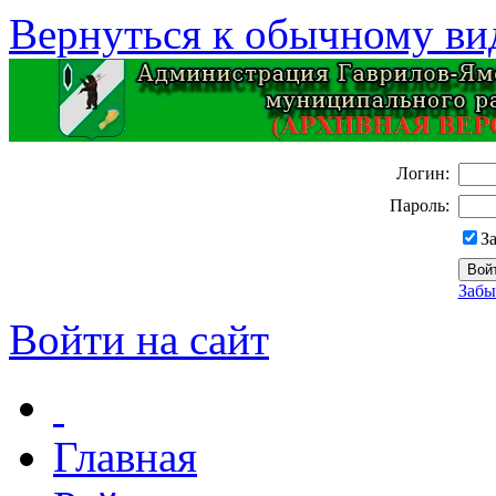
Вернуться к обычному ви
Логин:
Пароль:
З
Забы
Войти на сайт
Главная