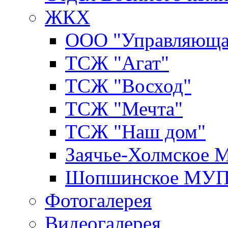
ЖКХ
ООО "Управляюща
ТСЖ "Агат"
ТСЖ "Восход"
ТСЖ "Мечта"
ТСЖ "Наш дом"
Заячье-Холмское
Шопшинское МУ
Фотогалерея
Видеогалерея