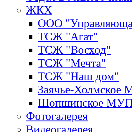
ЖКХ
ООО "Управляюща
ТСЖ "Агат"
ТСЖ "Восход"
ТСЖ "Мечта"
ТСЖ "Наш дом"
Заячье-Холмское
Шопшинское МУ
Фотогалерея
Видеогалерея