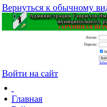
Вернуться к обычному ви
Логин:
Пароль:
З
Забы
Войти на сайт
Главная