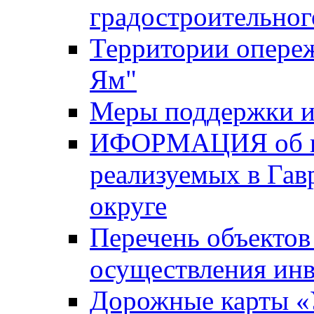
градостроительног
Территории опере
Ям"
Меры поддержки и
ИФОРМАЦИЯ об ин
реализуемых в Га
округе
Перечень объектов
осуществления ин
Дорожные карты «