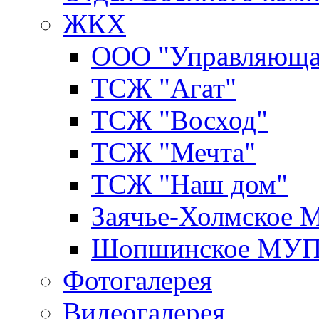
ЖКХ
ООО "Управляюща
ТСЖ "Агат"
ТСЖ "Восход"
ТСЖ "Мечта"
ТСЖ "Наш дом"
Заячье-Холмское
Шопшинское МУ
Фотогалерея
Видеогалерея