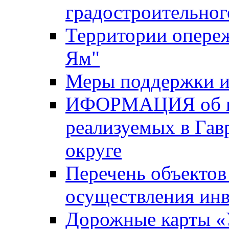
градостроительног
Территории опере
Ям"
Меры поддержки и
ИФОРМАЦИЯ об ин
реализуемых в Га
округе
Перечень объектов
осуществления ин
Дорожные карты «