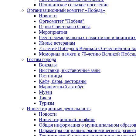
Шопшинское сельское поселение
Организационный комитет «Победа»
Новости
Оргкомитет "Победа"
Герои Советского Союза
Мероприятия
Реестр мемориальных памятников и воинских
Жилье ветеранам
75-летие Победы в Великой Отечественной в
Мемориал памяти к 70-летию Великой Побед
Гостям города
Вокзалы
Выставки, выставочные залы
Гостиницы
Кафе, бары, рестораны
Маршрутный автобус
Музеи
Такси
Туризм
Инвестиционная деятельность
Новости
Инвестиционный профиль
Общая информация о муниципальном образова
Параметры социально-экономического развит
Туристический потенциал муниципального о