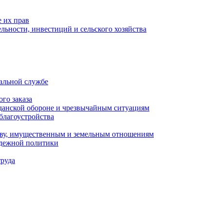
 их прав
льности, инвестиций и сельского хозяйства
альной службе
го заказа
данской обороне и чрезвычайным ситуациям
благоустройства
ству, имущественным и земельным отношениям
одежной политики
труда