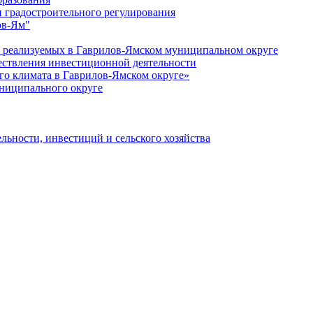
 градостроительного регулирования
ов-Ям"
еализуемых в Гаврилов-Ямском муниципальном округе
ествления инвестиционной деятельности
о климата в Гаврилов-Ямском округе»
ниципального округе
льности, инвестиций и сельского хозяйства