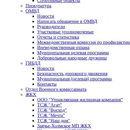
Спортивные объекты
Прокуратура
ОМВД
Новости
Написать обращение в ОМВД
Руководители
Участковые уполномоченые
Отчеты и статистика
Межведомственная комиссия по профилактик
Вневедомственная охрана
Муниципальная целевая программа
Добровольные народные дружины
ГИБДД
Новости
Безопасность дорожного движения
Муниципальная (целевая) программа
Контакты
Отдел Военного комиссариата
ЖКХ
ООО "Управляющая жилищная компания"
ТСЖ "Агат"
ТСЖ "Восход"
ТСЖ "Мечта"
ТСЖ "Наш дом"
Заячье-Холмское МП ЖКХ