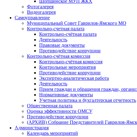
Шопшинское МУП ЖКХ
Фотогалерея
Видеогалерея
Самоуправление
Муниципальный Совет Гаврилов-Ямского МО
Контрольно-счетная палата
Контрольно-счётная палата
Деятельность
Правовые документы
Противодействие коррупции
Контрольно-счётная комиссия
Контрольно-счётная комиссия
Контрольные мероприятия
Противодействие коррупции
Экспертно-аналитическая работа
Деятельность
Прием граждан и обращения граждан, органи
Нормативные документы
Учетная политика и бухгалтерская отчетность
Общественная палата
Оценка эффективности ОМСУ
Противодействие коррупции
(АРХИВ) Собрание Представителей Гаврилов-Ямск
Администрация
Календарь мероприятий