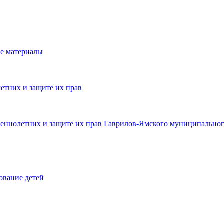
е материалы
етних и защите их прав
шеннолетних и защите их прав Гаврилов-Ямского муниципальног
ование детей