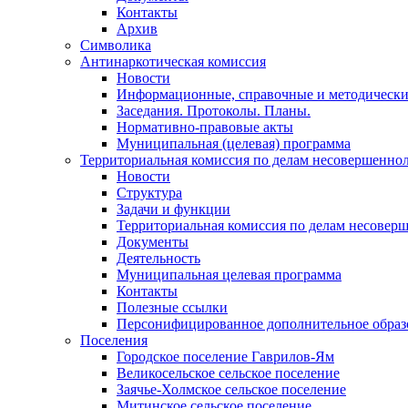
Контакты
Архив
Символика
Антинаркотическая комиссия
Новости
Информационные, справочные и методически
Заседания. Протоколы. Планы.
Нормативно-правовые акты
Муниципальная (целевая) программа
Территориальная комиссия по делам несовершеннол
Новости
Структура
Задачи и функции
Территориальная комиссия по делам несовер
Документы
Деятельность
Муниципальная целевая программа
Контакты
Полезные ссылки
Персонифицированное дополнительное образ
Поселения
Городское поселение Гаврилов-Ям
Великосельское сельское поселение
Заячье-Холмское сельское поселение
Митинское сельское поселение