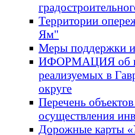
градостроительног
Территории опере
Ям"
Меры поддержки и
ИФОРМАЦИЯ об ин
реализуемых в Га
округе
Перечень объектов
осуществления ин
Дорожные карты «