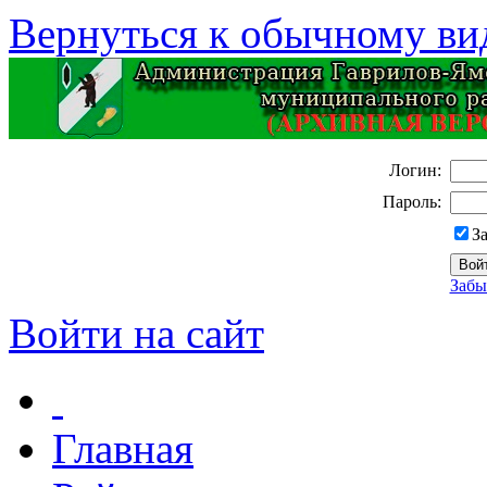
Вернуться к обычному ви
Логин:
Пароль:
З
Забы
Войти на сайт
Главная