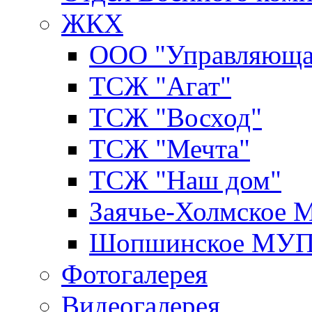
ЖКХ
ООО "Управляюща
ТСЖ "Агат"
ТСЖ "Восход"
ТСЖ "Мечта"
ТСЖ "Наш дом"
Заячье-Холмское
Шопшинское МУ
Фотогалерея
Видеогалерея