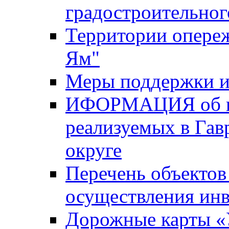
градостроительног
Территории опере
Ям"
Меры поддержки и
ИФОРМАЦИЯ об ин
реализуемых в Га
округе
Перечень объектов
осуществления ин
Дорожные карты «