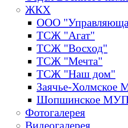
ЖКХ
ООО "Управляюща
ТСЖ "Агат"
ТСЖ "Восход"
ТСЖ "Мечта"
ТСЖ "Наш дом"
Заячье-Холмское
Шопшинское МУ
Фотогалерея
Видеогалерея