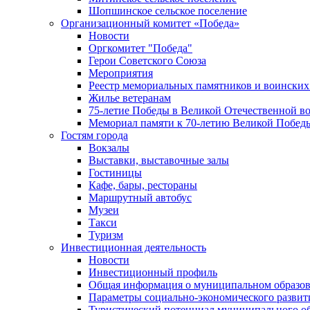
Шопшинское сельское поселение
Организационный комитет «Победа»
Новости
Оргкомитет "Победа"
Герои Советского Союза
Мероприятия
Реестр мемориальных памятников и воинских
Жилье ветеранам
75-летие Победы в Великой Отечественной в
Мемориал памяти к 70-летию Великой Побед
Гостям города
Вокзалы
Выставки, выставочные залы
Гостиницы
Кафе, бары, рестораны
Маршрутный автобус
Музеи
Такси
Туризм
Инвестиционная деятельность
Новости
Инвестиционный профиль
Общая информация о муниципальном образова
Параметры социально-экономического развит
Туристический потенциал муниципального о