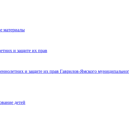
е материалы
етних и защите их прав
шеннолетних и защите их прав Гаврилов-Ямского муниципальног
ование детей