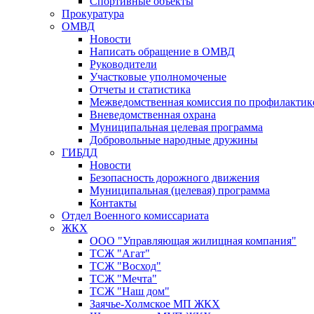
Спортивные объекты
Прокуратура
ОМВД
Новости
Написать обращение в ОМВД
Руководители
Участковые уполномоченые
Отчеты и статистика
Межведомственная комиссия по профилактик
Вневедомственная охрана
Муниципальная целевая программа
Добровольные народные дружины
ГИБДД
Новости
Безопасность дорожного движения
Муниципальная (целевая) программа
Контакты
Отдел Военного комиссариата
ЖКХ
ООО "Управляющая жилищная компания"
ТСЖ "Агат"
ТСЖ "Восход"
ТСЖ "Мечта"
ТСЖ "Наш дом"
Заячье-Холмское МП ЖКХ