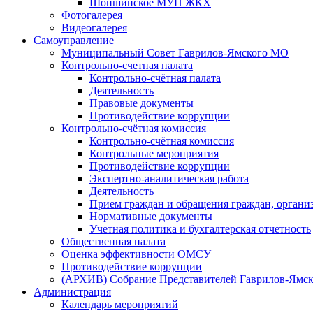
Шопшинское МУП ЖКХ
Фотогалерея
Видеогалерея
Самоуправление
Муниципальный Совет Гаврилов-Ямского МО
Контрольно-счетная палата
Контрольно-счётная палата
Деятельность
Правовые документы
Противодействие коррупции
Контрольно-счётная комиссия
Контрольно-счётная комиссия
Контрольные мероприятия
Противодействие коррупции
Экспертно-аналитическая работа
Деятельность
Прием граждан и обращения граждан, органи
Нормативные документы
Учетная политика и бухгалтерская отчетность
Общественная палата
Оценка эффективности ОМСУ
Противодействие коррупции
(АРХИВ) Собрание Представителей Гаврилов-Ямск
Администрация
Календарь мероприятий