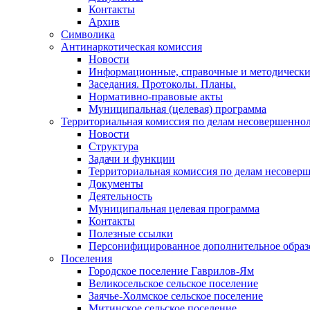
Контакты
Архив
Символика
Антинаркотическая комиссия
Новости
Информационные, справочные и методически
Заседания. Протоколы. Планы.
Нормативно-правовые акты
Муниципальная (целевая) программа
Территориальная комиссия по делам несовершеннол
Новости
Структура
Задачи и функции
Территориальная комиссия по делам несовер
Документы
Деятельность
Муниципальная целевая программа
Контакты
Полезные ссылки
Персонифицированное дополнительное образ
Поселения
Городское поселение Гаврилов-Ям
Великосельское сельское поселение
Заячье-Холмское сельское поселение
Митинское сельское поселение