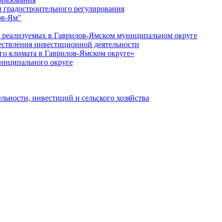
 градостроительного регулирования
ов-Ям"
еализуемых в Гаврилов-Ямском муниципальном округе
ествления инвестиционной деятельности
о климата в Гаврилов-Ямском округе»
ниципального округе
льности, инвестиций и сельского хозяйства