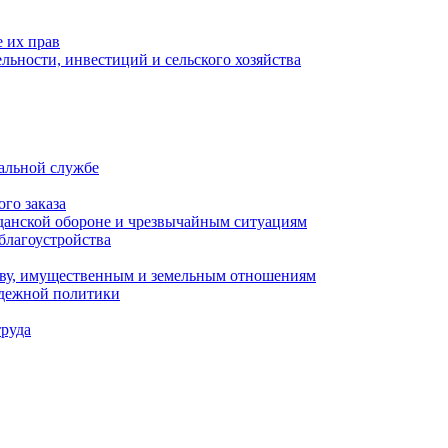
 их прав
льности, инвестиций и сельского хозяйства
альной службе
го заказа
данской обороне и чрезвычайным ситуациям
благоустройства
ству, имущественным и земельным отношениям
одежной политики
труда