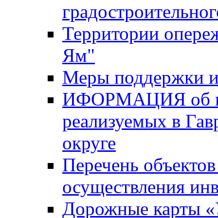
градостроительног
Территории опере
Ям"
Меры поддержки и
ИФОРМАЦИЯ об ин
реализуемых в Га
округе
Перечень объектов
осуществления ин
Дорожные карты «