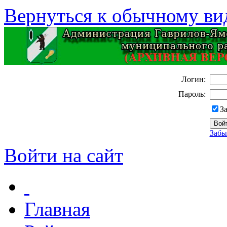
Вернуться к обычному ви
Логин:
Пароль:
З
Забы
Войти на сайт
Главная