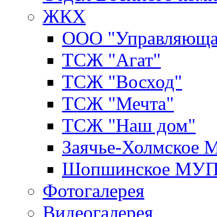
ЖКХ
ООО "Управляюща
ТСЖ "Агат"
ТСЖ "Восход"
ТСЖ "Мечта"
ТСЖ "Наш дом"
Заячье-Холмское
Шопшинское МУ
Фотогалерея
Видеогалерея