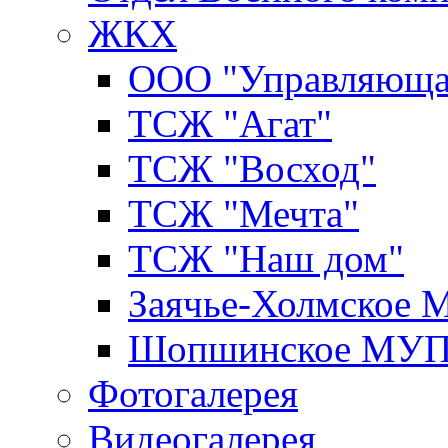
ЖКХ
ООО "Управляюща
ТСЖ "Агат"
ТСЖ "Восход"
ТСЖ "Мечта"
ТСЖ "Наш дом"
Заячье-Холмское
Шопшинское МУ
Фотогалерея
Видеогалерея