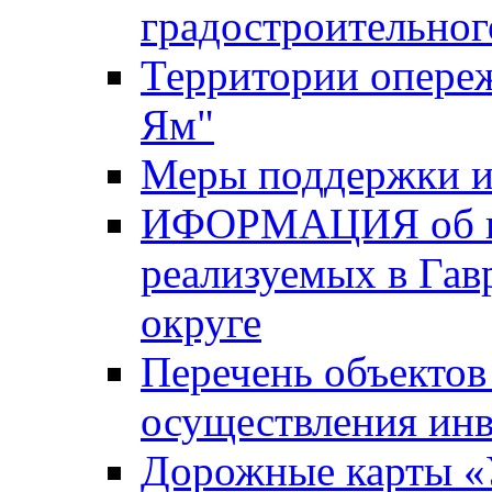
градостроительног
Территории опере
Ям"
Меры поддержки и
ИФОРМАЦИЯ об ин
реализуемых в Га
округе
Перечень объектов
осуществления ин
Дорожные карты «