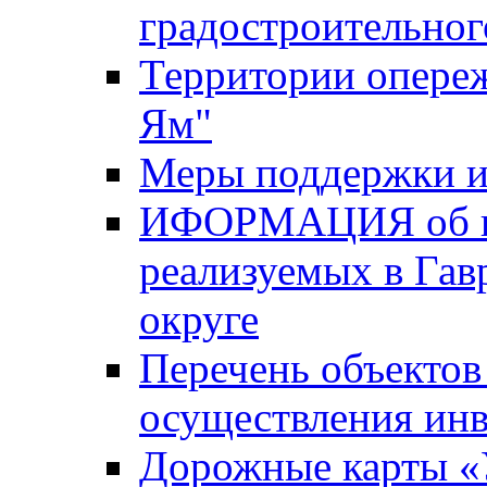
градостроительног
Территории опере
Ям"
Меры поддержки и
ИФОРМАЦИЯ об ин
реализуемых в Га
округе
Перечень объектов
осуществления ин
Дорожные карты «