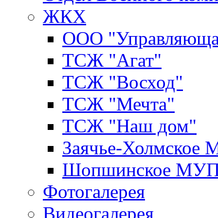
ЖКХ
ООО "Управляюща
ТСЖ "Агат"
ТСЖ "Восход"
ТСЖ "Мечта"
ТСЖ "Наш дом"
Заячье-Холмское
Шопшинское МУ
Фотогалерея
Видеогалерея