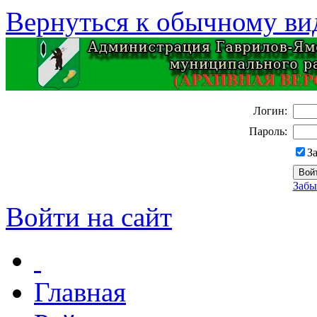
Вернуться к обычному ви
Логин:
Пароль:
З
Забы
Войти на сайт
Главная