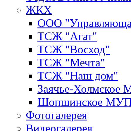
ЖКХ
ООО "Управляюща
ТСЖ "Агат"
ТСЖ "Восход"
ТСЖ "Мечта"
ТСЖ "Наш дом"
Заячье-Холмское
Шопшинское МУ
Фотогалерея
Видеогалерея