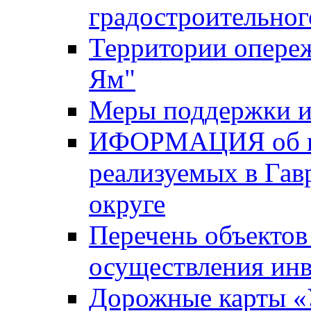
градостроительног
Территории опере
Ям"
Меры поддержки и
ИФОРМАЦИЯ об ин
реализуемых в Га
округе
Перечень объектов
осуществления ин
Дорожные карты «