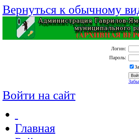
Вернуться к обычному ви
Логин:
Пароль:
З
Забы
Войти на сайт
Главная