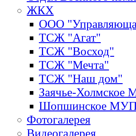
ЖКХ
ООО "Управляюща
ТСЖ "Агат"
ТСЖ "Восход"
ТСЖ "Мечта"
ТСЖ "Наш дом"
Заячье-Холмское
Шопшинское МУ
Фотогалерея
Видеогалерея