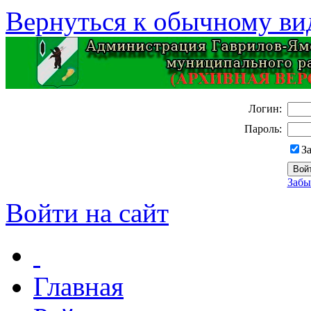
Вернуться к обычному ви
Логин:
Пароль:
З
Забы
Войти на сайт
Главная