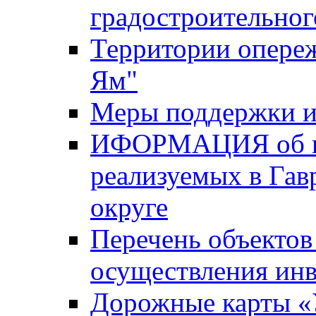
градостроительног
Территории опере
Ям"
Меры поддержки и
ИФОРМАЦИЯ об ин
реализуемых в Га
округе
Перечень объектов
осуществления ин
Дорожные карты «