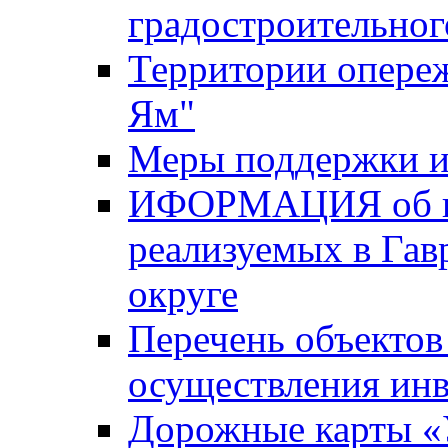
градостроительног
Территории опере
Ям"
Меры поддержки и
ИФОРМАЦИЯ об ин
реализуемых в Га
округе
Перечень объектов
осуществления ин
Дорожные карты «