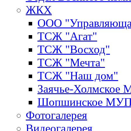
ЖКХ
ООО "Управляюща
ТСЖ "Агат"
ТСЖ "Восход"
ТСЖ "Мечта"
ТСЖ "Наш дом"
Заячье-Холмское
Шопшинское МУ
Фотогалерея
Видеогалерея