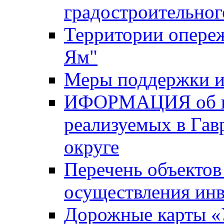
градостроительног
Территории опере
Ям"
Меры поддержки и
ИФОРМАЦИЯ об ин
реализуемых в Га
округе
Перечень объектов
осуществления ин
Дорожные карты «