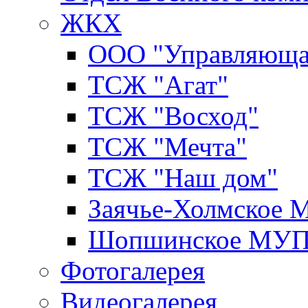
ЖКХ
ООО "Управляюща
ТСЖ "Агат"
ТСЖ "Восход"
ТСЖ "Мечта"
ТСЖ "Наш дом"
Заячье-Холмское
Шопшинское МУ
Фотогалерея
Видеогалерея