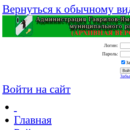
Вернуться к обычному ви
Логин:
Пароль:
З
Забы
Войти на сайт
Главная