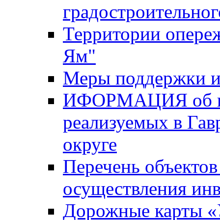
градостроительног
Территории опере
Ям"
Меры поддержки и
ИФОРМАЦИЯ об ин
реализуемых в Га
округе
Перечень объектов
осуществления ин
Дорожные карты «