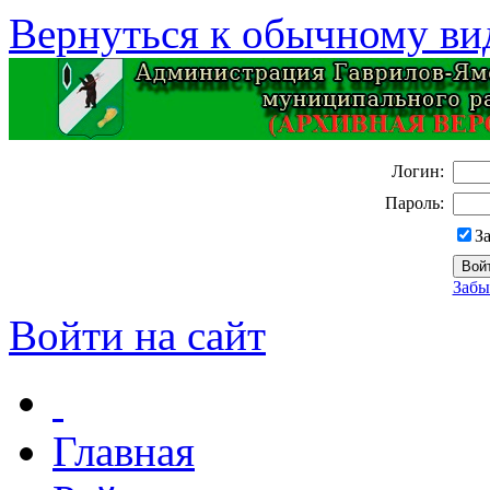
Вернуться к обычному ви
Логин:
Пароль:
З
Забы
Войти на сайт
Главная