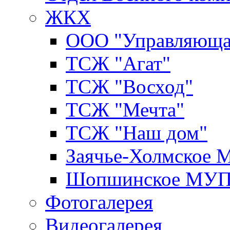
ЖКХ
ООО "Управляюща
ТСЖ "Агат"
ТСЖ "Восход"
ТСЖ "Мечта"
ТСЖ "Наш дом"
Заячье-Холмское
Шопшинское МУ
Фотогалерея
Видеогалерея