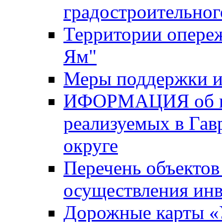
градостроительног
Территории опере
Ям"
Меры поддержки и
ИФОРМАЦИЯ об ин
реализуемых в Га
округе
Перечень объектов
осуществления ин
Дорожные карты «