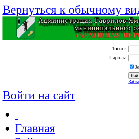
Вернуться к обычному ви
Логин:
Пароль:
З
Забы
Войти на сайт
Главная