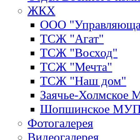
ЖКХ
ООО "Управляюща
ТСЖ "Агат"
ТСЖ "Восход"
ТСЖ "Мечта"
ТСЖ "Наш дом"
Заячье-Холмское
Шопшинское МУ
Фотогалерея
Видеогалерея