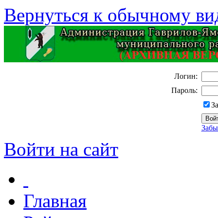
Вернуться к обычному ви
Логин:
Пароль:
З
Забы
Войти на сайт
Главная