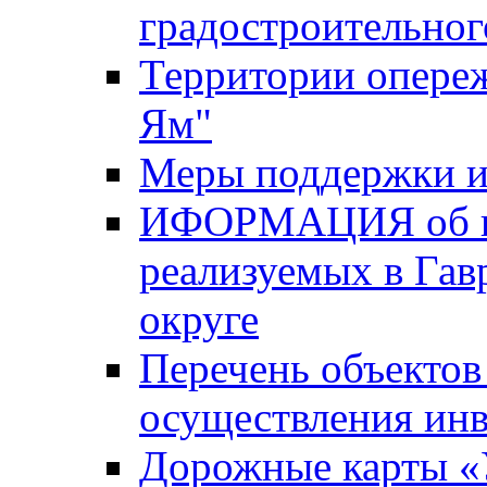
градостроительног
Территории опере
Ям"
Меры поддержки и
ИФОРМАЦИЯ об ин
реализуемых в Га
округе
Перечень объектов
осуществления ин
Дорожные карты «