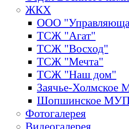
ЖКХ
ООО "Управляюща
ТСЖ "Агат"
ТСЖ "Восход"
ТСЖ "Мечта"
ТСЖ "Наш дом"
Заячье-Холмское
Шопшинское МУ
Фотогалерея
Видеогалерея