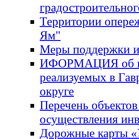
градостроительног
Территории опере
Ям"
Меры поддержки и
ИФОРМАЦИЯ об ин
реализуемых в Га
округе
Перечень объектов
осуществления ин
Дорожные карты «