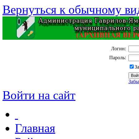
Вернуться к обычному ви
Логин:
Пароль:
З
Забы
Войти на сайт
Главная