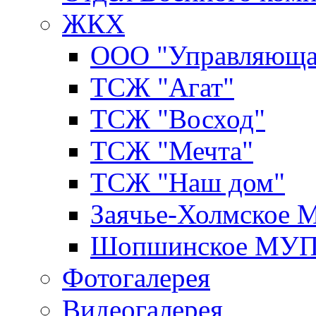
ЖКХ
ООО "Управляюща
ТСЖ "Агат"
ТСЖ "Восход"
ТСЖ "Мечта"
ТСЖ "Наш дом"
Заячье-Холмское
Шопшинское МУ
Фотогалерея
Видеогалерея