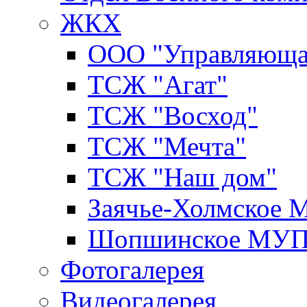
ЖКХ
ООО "Управляюща
ТСЖ "Агат"
ТСЖ "Восход"
ТСЖ "Мечта"
ТСЖ "Наш дом"
Заячье-Холмское
Шопшинское МУ
Фотогалерея
Видеогалерея