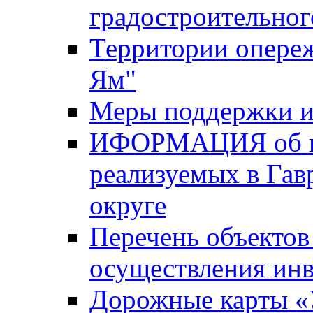
градостроительног
Территории опере
Ям"
Меры поддержки и
ИФОРМАЦИЯ об ин
реализуемых в Га
округе
Перечень объектов
осуществления ин
Дорожные карты «