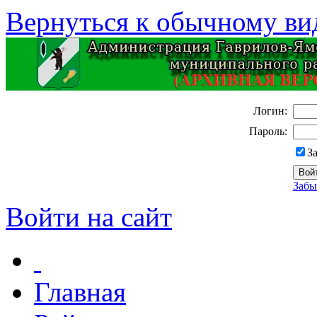
Вернуться к обычному ви
Логин:
Пароль:
З
Забы
Войти на сайт
Главная