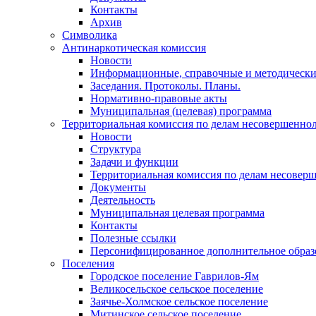
Контакты
Архив
Символика
Антинаркотическая комиссия
Новости
Информационные, справочные и методически
Заседания. Протоколы. Планы.
Нормативно-правовые акты
Муниципальная (целевая) программа
Территориальная комиссия по делам несовершеннол
Новости
Структура
Задачи и функции
Территориальная комиссия по делам несовер
Документы
Деятельность
Муниципальная целевая программа
Контакты
Полезные ссылки
Персонифицированное дополнительное образ
Поселения
Городское поселение Гаврилов-Ям
Великосельское сельское поселение
Заячье-Холмское сельское поселение
Митинское сельское поселение