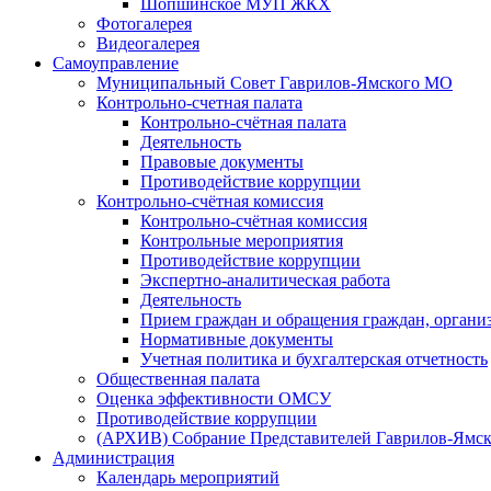
Шопшинское МУП ЖКХ
Фотогалерея
Видеогалерея
Самоуправление
Муниципальный Совет Гаврилов-Ямского МО
Контрольно-счетная палата
Контрольно-счётная палата
Деятельность
Правовые документы
Противодействие коррупции
Контрольно-счётная комиссия
Контрольно-счётная комиссия
Контрольные мероприятия
Противодействие коррупции
Экспертно-аналитическая работа
Деятельность
Прием граждан и обращения граждан, органи
Нормативные документы
Учетная политика и бухгалтерская отчетность
Общественная палата
Оценка эффективности ОМСУ
Противодействие коррупции
(АРХИВ) Собрание Представителей Гаврилов-Ямск
Администрация
Календарь мероприятий