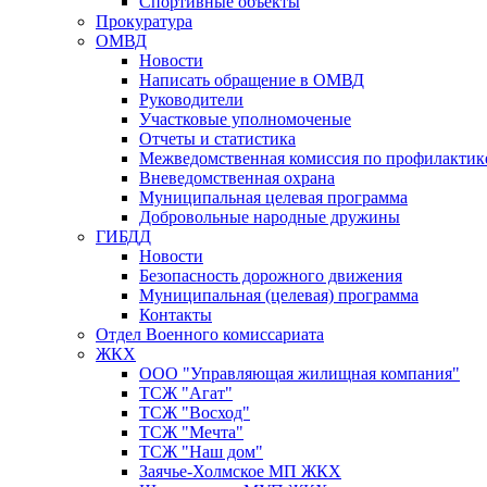
Спортивные объекты
Прокуратура
ОМВД
Новости
Написать обращение в ОМВД
Руководители
Участковые уполномоченые
Отчеты и статистика
Межведомственная комиссия по профилактик
Вневедомственная охрана
Муниципальная целевая программа
Добровольные народные дружины
ГИБДД
Новости
Безопасность дорожного движения
Муниципальная (целевая) программа
Контакты
Отдел Военного комиссариата
ЖКХ
ООО "Управляющая жилищная компания"
ТСЖ "Агат"
ТСЖ "Восход"
ТСЖ "Мечта"
ТСЖ "Наш дом"
Заячье-Холмское МП ЖКХ