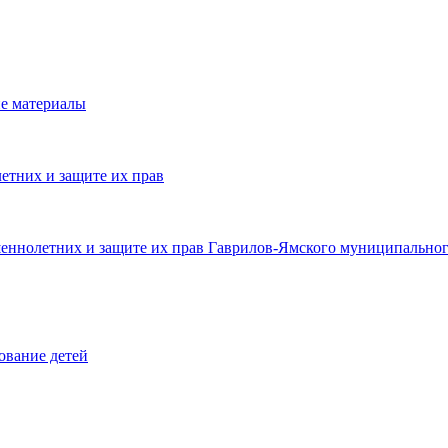
е материалы
етних и защите их прав
шеннолетних и защите их прав Гаврилов-Ямского муниципальног
ование детей