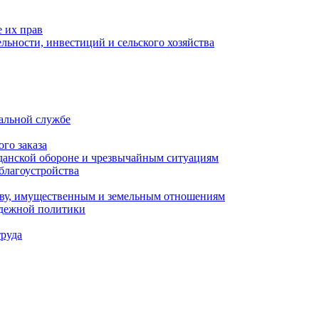
 их прав
льности, инвестиций и сельского хозяйства
альной службе
го заказа
данской обороне и чрезвычайным ситуациям
благоустройства
ству, имущественным и земельным отношениям
одежной политики
труда