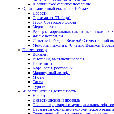
Шопшинское сельское поселение
Организационный комитет «Победа»
Новости
Оргкомитет "Победа"
Герои Советского Союза
Мероприятия
Реестр мемориальных памятников и воинских
Жилье ветеранам
75-летие Победы в Великой Отечественной в
Мемориал памяти к 70-летию Великой Побед
Гостям города
Вокзалы
Выставки, выставочные залы
Гостиницы
Кафе, бары, рестораны
Маршрутный автобус
Музеи
Такси
Туризм
Инвестиционная деятельность
Новости
Инвестиционный профиль
Общая информация о муниципальном образова
Параметры социально-экономического развит
Туристический потенциал муниципального о