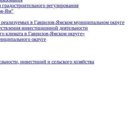
 градостроительного регулирования
ов-Ям"
еализуемых в Гаврилов-Ямском муниципальном округе
ествления инвестиционной деятельности
о климата в Гаврилов-Ямском округе»
ниципального округе
льности, инвестиций и сельского хозяйства