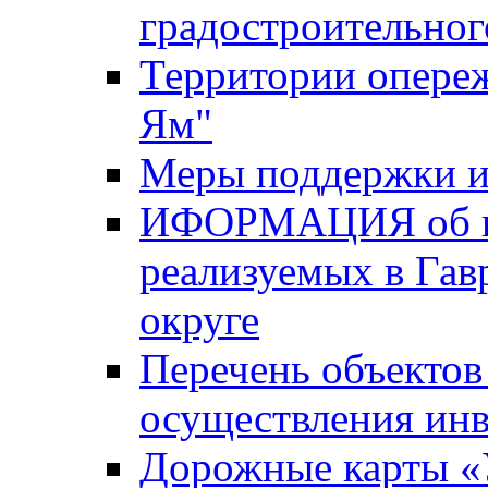
градостроительног
Территории опере
Ям"
Меры поддержки и
ИФОРМАЦИЯ об ин
реализуемых в Га
округе
Перечень объектов
осуществления ин
Дорожные карты «