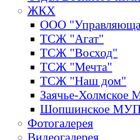
ЖКХ
ООО "Управляюща
ТСЖ "Агат"
ТСЖ "Восход"
ТСЖ "Мечта"
ТСЖ "Наш дом"
Заячье-Холмское
Шопшинское МУ
Фотогалерея
Видеогалерея