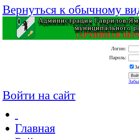
Вернуться к обычному ви
Логин:
Пароль:
З
Забы
Войти на сайт
Главная