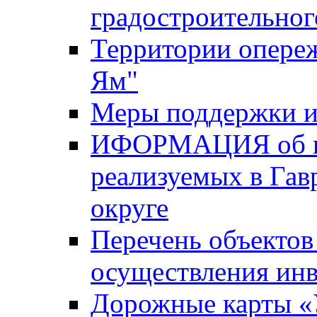
градостроительног
Территории опере
Ям"
Меры поддержки и
ИФОРМАЦИЯ об ин
реализуемых в Га
округе
Перечень объектов
осуществления ин
Дорожные карты «