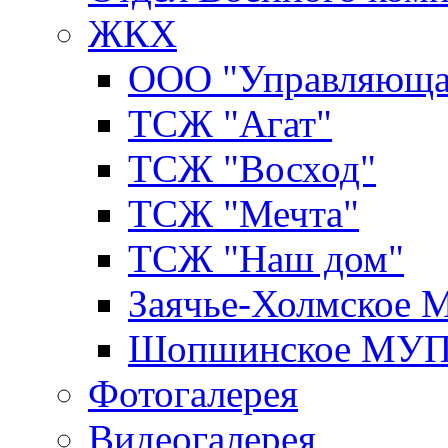
ЖКХ
ООО "Управляюща
ТСЖ "Агат"
ТСЖ "Восход"
ТСЖ "Мечта"
ТСЖ "Наш дом"
Заячье-Холмское
Шопшинское МУ
Фотогалерея
Видеогалерея