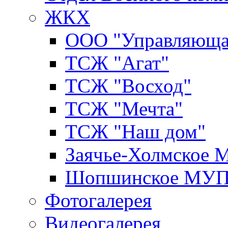
ЖКХ
ООО "Управляюща
ТСЖ "Агат"
ТСЖ "Восход"
ТСЖ "Мечта"
ТСЖ "Наш дом"
Заячье-Холмское
Шопшинское МУ
Фотогалерея
Видеогалерея