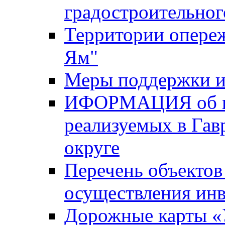
градостроительног
Территории опере
Ям"
Меры поддержки и
ИФОРМАЦИЯ об ин
реализуемых в Га
округе
Перечень объектов
осуществления ин
Дорожные карты «