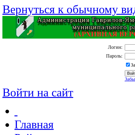
Вернуться к обычному ви
Логин:
Пароль:
З
Забы
Войти на сайт
Главная