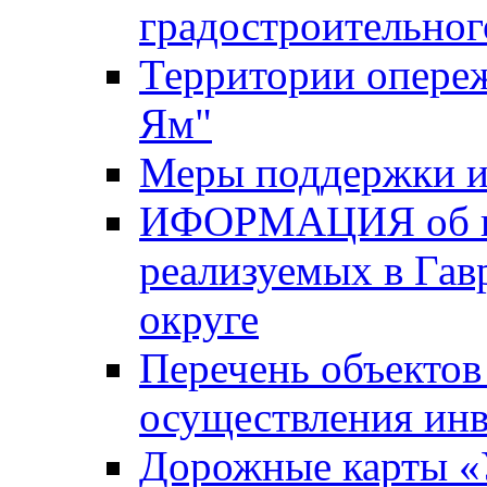
градостроительног
Территории опере
Ям"
Меры поддержки и
ИФОРМАЦИЯ об ин
реализуемых в Га
округе
Перечень объектов
осуществления ин
Дорожные карты «