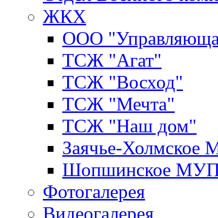
ЖКХ
ООО "Управляюща
ТСЖ "Агат"
ТСЖ "Восход"
ТСЖ "Мечта"
ТСЖ "Наш дом"
Заячье-Холмское
Шопшинское МУ
Фотогалерея
Видеогалерея