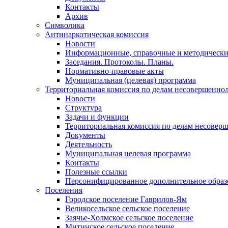
Контакты
Архив
Символика
Антинаркотическая комиссия
Новости
Информационные, справочные и методически
Заседания. Протоколы. Планы.
Нормативно-правовые акты
Муниципальная (целевая) программа
Территориальная комиссия по делам несовершеннол
Новости
Структура
Задачи и функции
Территориальная комиссия по делам несовер
Документы
Деятельность
Муниципальная целевая программа
Контакты
Полезные ссылки
Персонифицированное дополнительное образ
Поселения
Городское поселение Гаврилов-Ям
Великосельское сельское поселение
Заячье-Холмское сельское поселение
Митинское сельское поселение