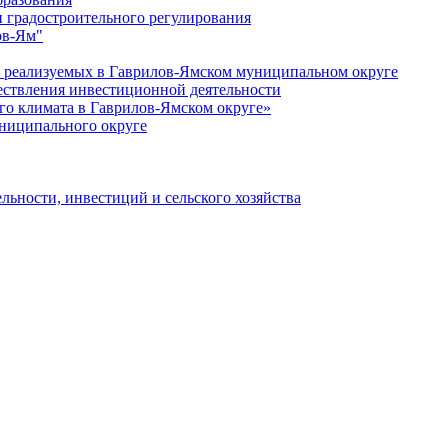
 градостроительного регулирования
ов-Ям"
еализуемых в Гаврилов-Ямском муниципальном округе
ествления инвестиционной деятельности
о климата в Гаврилов-Ямском округе»
ниципального округе
льности, инвестиций и сельского хозяйства