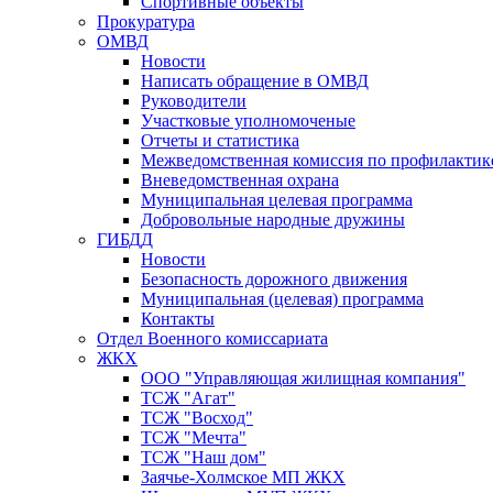
Спортивные объекты
Прокуратура
ОМВД
Новости
Написать обращение в ОМВД
Руководители
Участковые уполномоченые
Отчеты и статистика
Межведомственная комиссия по профилактик
Вневедомственная охрана
Муниципальная целевая программа
Добровольные народные дружины
ГИБДД
Новости
Безопасность дорожного движения
Муниципальная (целевая) программа
Контакты
Отдел Военного комиссариата
ЖКХ
ООО "Управляющая жилищная компания"
ТСЖ "Агат"
ТСЖ "Восход"
ТСЖ "Мечта"
ТСЖ "Наш дом"
Заячье-Холмское МП ЖКХ