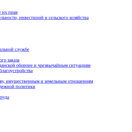
 их прав
льности, инвестиций и сельского хозяйства
альной службе
го заказа
данской обороне и чрезвычайным ситуациям
благоустройства
ству, имущественным и земельным отношениям
одежной политики
труда