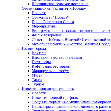
Шопшинское сельское поселение
Организационный комитет «Победа»
Новости
Оргкомитет "Победа"
Герои Советского Союза
Мероприятия
Реестр мемориальных памятников и воинских
Жилье ветеранам
75-летие Победы в Великой Отечественной в
Мемориал памяти к 70-летию Великой Побед
Гостям города
Вокзалы
Выставки, выставочные залы
Гостиницы
Кафе, бары, рестораны
Маршрутный автобус
Музеи
Такси
Туризм
Инвестиционная деятельность
Новости
Инвестиционный профиль
Общая информация о муниципальном образова
Параметры социально-экономического развит
Туристический потенциал муниципального о