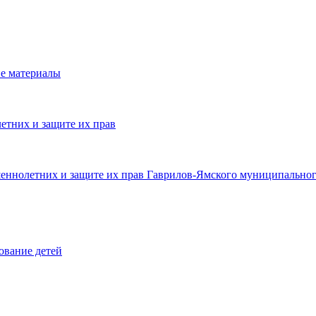
е материалы
етних и защите их прав
шеннолетних и защите их прав Гаврилов-Ямского муниципальног
ование детей