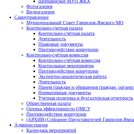
Шопшинское МУП ЖКХ
Фотогалерея
Видеогалерея
Самоуправление
Муниципальный Совет Гаврилов-Ямского МО
Контрольно-счетная палата
Контрольно-счётная палата
Деятельность
Правовые документы
Противодействие коррупции
Контрольно-счётная комиссия
Контрольно-счётная комиссия
Контрольные мероприятия
Противодействие коррупции
Экспертно-аналитическая работа
Деятельность
Прием граждан и обращения граждан, органи
Нормативные документы
Учетная политика и бухгалтерская отчетность
Общественная палата
Оценка эффективности ОМСУ
Противодействие коррупции
(АРХИВ) Собрание Представителей Гаврилов-Ямск
Администрация
Календарь мероприятий