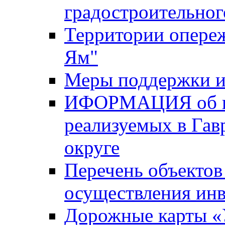
градостроительног
Территории опере
Ям"
Меры поддержки и
ИФОРМАЦИЯ об ин
реализуемых в Га
округе
Перечень объектов
осуществления ин
Дорожные карты «