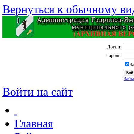
Вернуться к обычному ви
Логин:
Пароль:
З
Забы
Войти на сайт
Главная