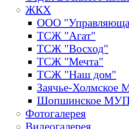
ЖКХ
ООО "Управляюща
ТСЖ "Агат"
ТСЖ "Восход"
ТСЖ "Мечта"
ТСЖ "Наш дом"
Заячье-Холмское
Шопшинское МУ
Фотогалерея
Видеогалерея