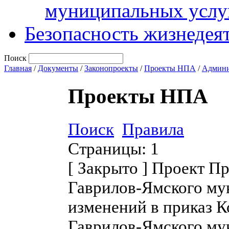
муниципальных услу
Безопасность жизнедея
Поиск
Главная
/
Документы
/
Законопроекты
/
Проекты НПА
/
Админи
Проекты НПА
Поиск
Правила
Страницы:
1
[
Закрыто
]
Проект Пр
Гаврилов-Ямского му
изменений в приказ 
Гаврилов-Ямского мун