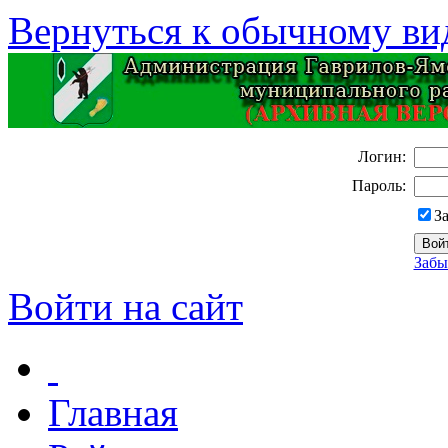
Вернуться к обычному ви
Логин:
Пароль:
З
Забы
Войти на сайт
Главная