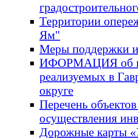
градостроительног
Территории опере
Ям"
Меры поддержки и
ИФОРМАЦИЯ об ин
реализуемых в Га
округе
Перечень объектов
осуществления ин
Дорожные карты «