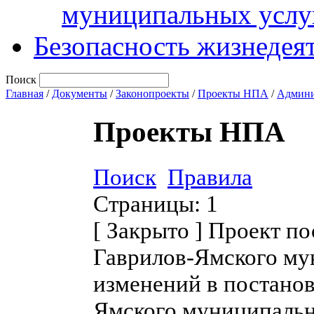
муниципальных услу
Безопасность жизнедея
Поиск
Главная
/
Документы
/
Законопроекты
/
Проекты НПА
/
Админи
Проекты НПА
Поиск
Правила
Страницы:
1
[
Закрыто
]
Проект по
Гаврилов-Ямского му
изменений в постано
Ямского муниципальн