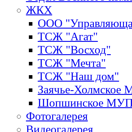
ЖКХ
ООО "Управляюща
ТСЖ "Агат"
ТСЖ "Восход"
ТСЖ "Мечта"
ТСЖ "Наш дом"
Заячье-Холмское
Шопшинское МУ
Фотогалерея
Видеогалерея