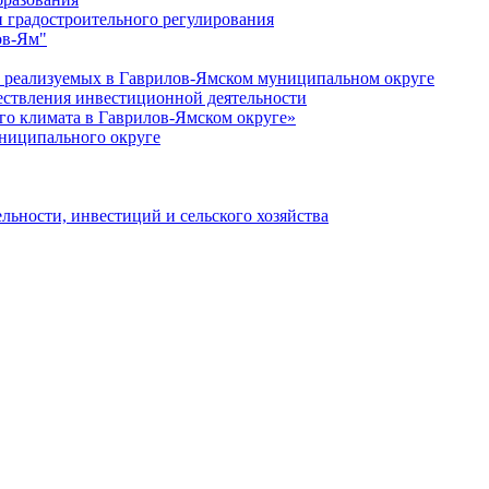
 градостроительного регулирования
ов-Ям"
еализуемых в Гаврилов-Ямском муниципальном округе
ествления инвестиционной деятельности
о климата в Гаврилов-Ямском округе»
ниципального округе
льности, инвестиций и сельского хозяйства