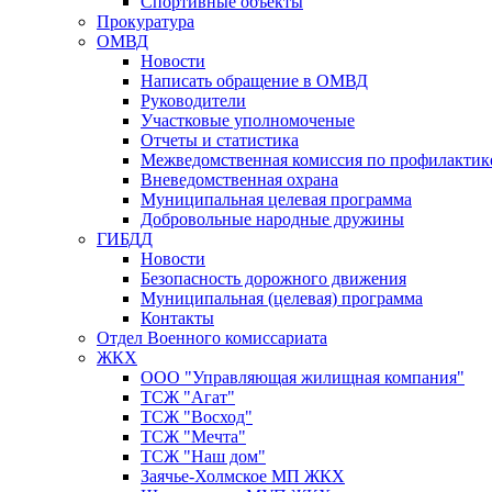
Спортивные объекты
Прокуратура
ОМВД
Новости
Написать обращение в ОМВД
Руководители
Участковые уполномоченые
Отчеты и статистика
Межведомственная комиссия по профилактик
Вневедомственная охрана
Муниципальная целевая программа
Добровольные народные дружины
ГИБДД
Новости
Безопасность дорожного движения
Муниципальная (целевая) программа
Контакты
Отдел Военного комиссариата
ЖКХ
ООО "Управляющая жилищная компания"
ТСЖ "Агат"
ТСЖ "Восход"
ТСЖ "Мечта"
ТСЖ "Наш дом"
Заячье-Холмское МП ЖКХ