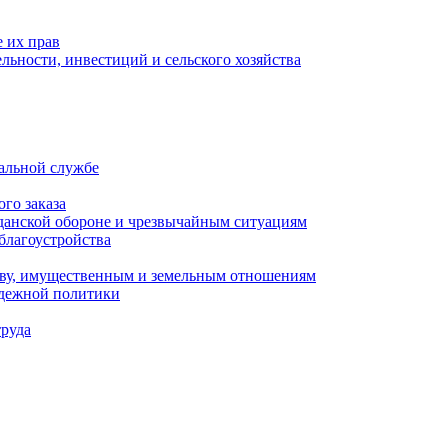
 их прав
льности, инвестиций и сельского хозяйства
альной службе
го заказа
данской обороне и чрезвычайным ситуациям
благоустройства
ству, имущественным и земельным отношениям
одежной политики
труда