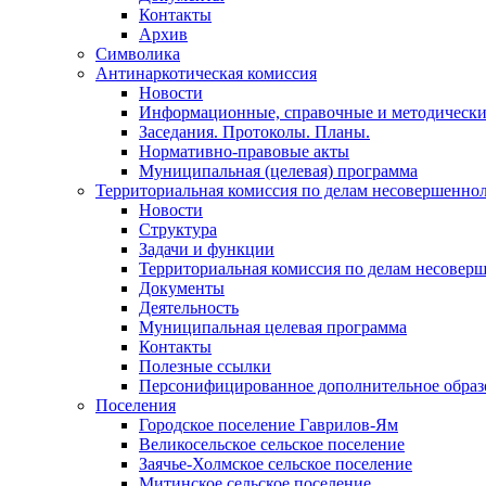
Контакты
Архив
Символика
Антинаркотическая комиссия
Новости
Информационные, справочные и методически
Заседания. Протоколы. Планы.
Нормативно-правовые акты
Муниципальная (целевая) программа
Территориальная комиссия по делам несовершеннол
Новости
Структура
Задачи и функции
Территориальная комиссия по делам несовер
Документы
Деятельность
Муниципальная целевая программа
Контакты
Полезные ссылки
Персонифицированное дополнительное образ
Поселения
Городское поселение Гаврилов-Ям
Великосельское сельское поселение
Заячье-Холмское сельское поселение
Митинское сельское поселение