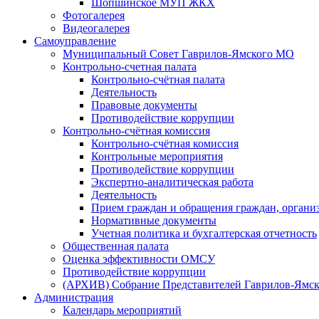
Шопшинское МУП ЖКХ
Фотогалерея
Видеогалерея
Самоуправление
Муниципальный Совет Гаврилов-Ямского МО
Контрольно-счетная палата
Контрольно-счётная палата
Деятельность
Правовые документы
Противодействие коррупции
Контрольно-счётная комиссия
Контрольно-счётная комиссия
Контрольные мероприятия
Противодействие коррупции
Экспертно-аналитическая работа
Деятельность
Прием граждан и обращения граждан, органи
Нормативные документы
Учетная политика и бухгалтерская отчетность
Общественная палата
Оценка эффективности ОМСУ
Противодействие коррупции
(АРХИВ) Собрание Представителей Гаврилов-Ямск
Администрация
Календарь мероприятий