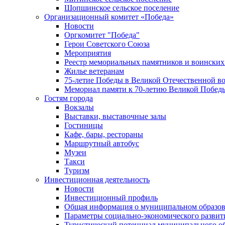
Шопшинское сельское поселение
Организационный комитет «Победа»
Новости
Оргкомитет "Победа"
Герои Советского Союза
Мероприятия
Реестр мемориальных памятников и воинских
Жилье ветеранам
75-летие Победы в Великой Отечественной в
Мемориал памяти к 70-летию Великой Побед
Гостям города
Вокзалы
Выставки, выставочные залы
Гостиницы
Кафе, бары, рестораны
Маршрутный автобус
Музеи
Такси
Туризм
Инвестиционная деятельность
Новости
Инвестиционный профиль
Общая информация о муниципальном образова
Параметры социально-экономического развит
Туристический потенциал муниципального о