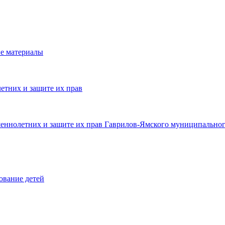
е материалы
етних и защите их прав
шеннолетних и защите их прав Гаврилов-Ямского муниципальног
ование детей