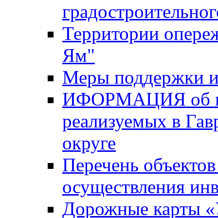
градостроительног
Территории опере
Ям"
Меры поддержки и
ИФОРМАЦИЯ об ин
реализуемых в Га
округе
Перечень объектов
осуществления ин
Дорожные карты «