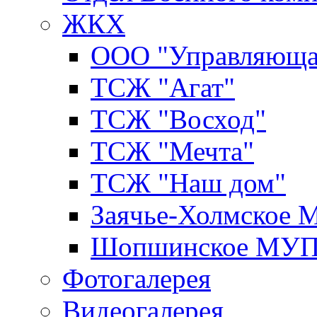
ЖКХ
ООО "Управляюща
ТСЖ "Агат"
ТСЖ "Восход"
ТСЖ "Мечта"
ТСЖ "Наш дом"
Заячье-Холмское
Шопшинское МУ
Фотогалерея
Видеогалерея