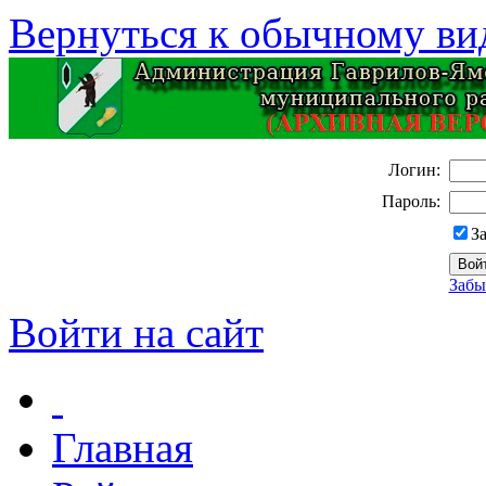
Вернуться к обычному ви
Логин:
Пароль:
З
Забы
Войти на сайт
Главная