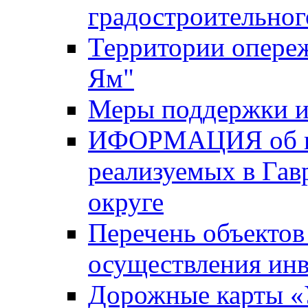
градостроительног
Территории опере
Ям"
Меры поддержки и
ИФОРМАЦИЯ об ин
реализуемых в Га
округе
Перечень объектов
осуществления ин
Дорожные карты «