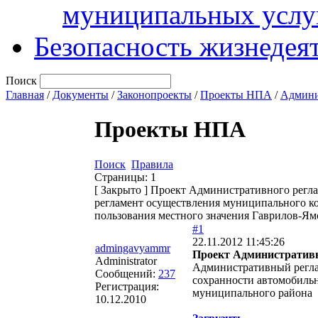
муниципальных услу
Безопасность жизнедея
Поиск
Главная
/
Документы
/
Законопроекты
/
Проекты НПА
/
Админи
Проекты НПА
Поиск
Правила
Страницы:
1
[
Закрыто
]
Проект Административного регла
регламент осуществления муниципального ко
пользования местного значения Гаврилов-Я
#1
22.11.2012 11:45:26
admingavyammr
Проект Административн
Administrator
Административный регла
Сообщений:
237
сохранности автомобильн
Регистрация:
муниципального района
10.12.2010