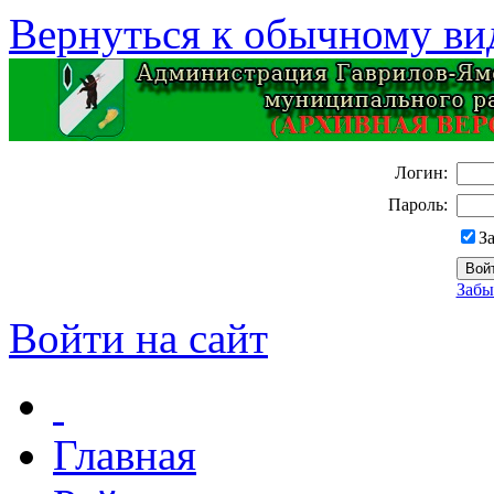
Вернуться к обычному ви
Логин:
Пароль:
З
Забы
Войти на сайт
Главная