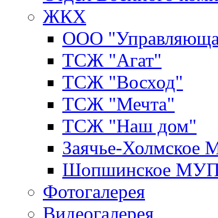
ЖКХ
ООО "Управляюща
ТСЖ "Агат"
ТСЖ "Восход"
ТСЖ "Мечта"
ТСЖ "Наш дом"
Заячье-Холмское
Шопшинское МУ
Фотогалерея
Видеогалерея