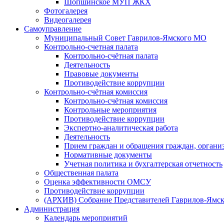
Шопшинское МУП ЖКХ
Фотогалерея
Видеогалерея
Самоуправление
Муниципальный Совет Гаврилов-Ямского МО
Контрольно-счетная палата
Контрольно-счётная палата
Деятельность
Правовые документы
Противодействие коррупции
Контрольно-счётная комиссия
Контрольно-счётная комиссия
Контрольные мероприятия
Противодействие коррупции
Экспертно-аналитическая работа
Деятельность
Прием граждан и обращения граждан, органи
Нормативные документы
Учетная политика и бухгалтерская отчетность
Общественная палата
Оценка эффективности ОМСУ
Противодействие коррупции
(АРХИВ) Собрание Представителей Гаврилов-Ямск
Администрация
Календарь мероприятий