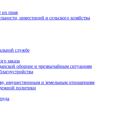
 их прав
льности, инвестиций и сельского хозяйства
альной службе
го заказа
данской обороне и чрезвычайным ситуациям
благоустройства
ству, имущественным и земельным отношениям
одежной политики
труда