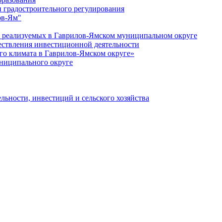
 градостроительного регулирования
ов-Ям"
еализуемых в Гаврилов-Ямском муниципальном округе
ествления инвестиционной деятельности
о климата в Гаврилов-Ямском округе»
ниципального округе
льности, инвестиций и сельского хозяйства