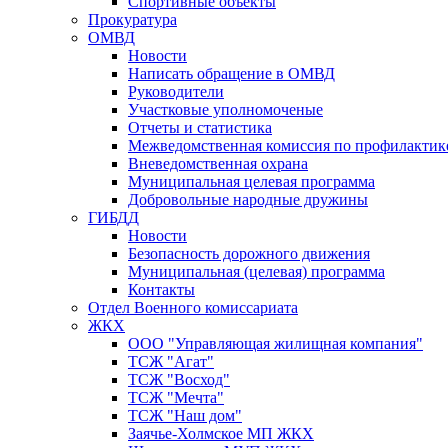
Спортивные объекты
Прокуратура
ОМВД
Новости
Написать обращение в ОМВД
Руководители
Участковые уполномоченые
Отчеты и статистика
Межведомственная комиссия по профилактик
Вневедомственная охрана
Муниципальная целевая программа
Добровольные народные дружины
ГИБДД
Новости
Безопасность дорожного движения
Муниципальная (целевая) программа
Контакты
Отдел Военного комиссариата
ЖКХ
ООО "Управляющая жилищная компания"
ТСЖ "Агат"
ТСЖ "Восход"
ТСЖ "Мечта"
ТСЖ "Наш дом"
Заячье-Холмское МП ЖКХ