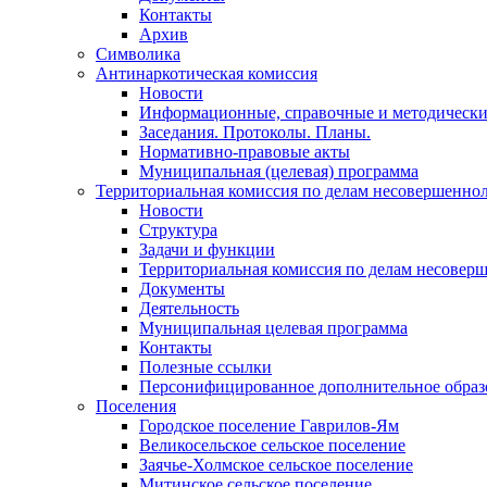
Контакты
Архив
Символика
Антинаркотическая комиссия
Новости
Информационные, справочные и методически
Заседания. Протоколы. Планы.
Нормативно-правовые акты
Муниципальная (целевая) программа
Территориальная комиссия по делам несовершеннол
Новости
Структура
Задачи и функции
Территориальная комиссия по делам несовер
Документы
Деятельность
Муниципальная целевая программа
Контакты
Полезные ссылки
Персонифицированное дополнительное образ
Поселения
Городское поселение Гаврилов-Ям
Великосельское сельское поселение
Заячье-Холмское сельское поселение
Митинское сельское поселение