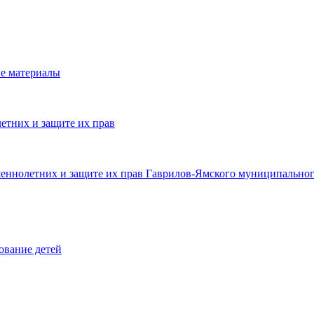
е материалы
етних и защите их прав
шеннолетних и защите их прав Гаврилов-Ямского муниципальног
ование детей