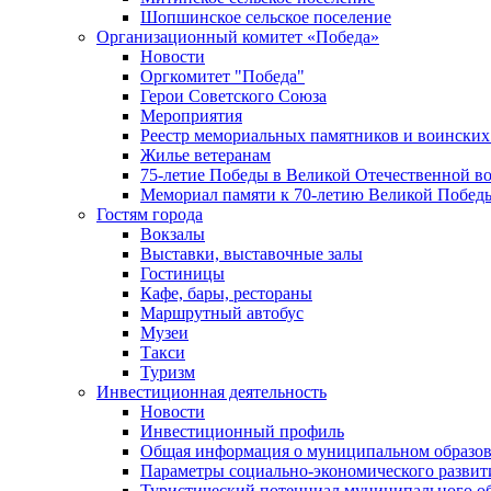
Шопшинское сельское поселение
Организационный комитет «Победа»
Новости
Оргкомитет "Победа"
Герои Советского Союза
Мероприятия
Реестр мемориальных памятников и воинских
Жилье ветеранам
75-летие Победы в Великой Отечественной в
Мемориал памяти к 70-летию Великой Побед
Гостям города
Вокзалы
Выставки, выставочные залы
Гостиницы
Кафе, бары, рестораны
Маршрутный автобус
Музеи
Такси
Туризм
Инвестиционная деятельность
Новости
Инвестиционный профиль
Общая информация о муниципальном образова
Параметры социально-экономического развит
Туристический потенциал муниципального о