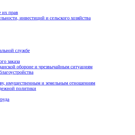
 их прав
льности, инвестиций и сельского хозяйства
альной службе
го заказа
данской обороне и чрезвычайным ситуациям
благоустройства
ству, имущественным и земельным отношениям
одежной политики
труда