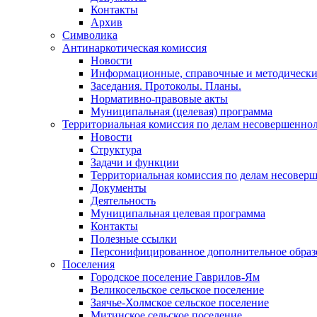
Контакты
Архив
Символика
Антинаркотическая комиссия
Новости
Информационные, справочные и методически
Заседания. Протоколы. Планы.
Нормативно-правовые акты
Муниципальная (целевая) программа
Территориальная комиссия по делам несовершеннол
Новости
Структура
Задачи и функции
Территориальная комиссия по делам несовер
Документы
Деятельность
Муниципальная целевая программа
Контакты
Полезные ссылки
Персонифицированное дополнительное образ
Поселения
Городское поселение Гаврилов-Ям
Великосельское сельское поселение
Заячье-Холмское сельское поселение
Митинское сельское поселение