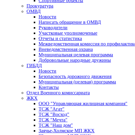
Спортивные объекты
Прокуратура
ОМВД
Новости
Написать обращение в ОМВД
Руководители
Участковые уполномоченые
Отчеты и статистика
Межведомственная комиссия по профилактик
Вневедомственная охрана
Муниципальная целевая программа
Добровольные народные дружины
ГИБДД
Новости
Безопасность дорожного движения
Муниципальная (целевая) программа
Контакты
Отдел Военного комиссариата
ЖКХ
ООО "Управляющая жилищная компания"
ТСЖ "Агат"
ТСЖ "Восход"
ТСЖ "Мечта"
ТСЖ "Наш дом"
Заячье-Холмское МП ЖКХ