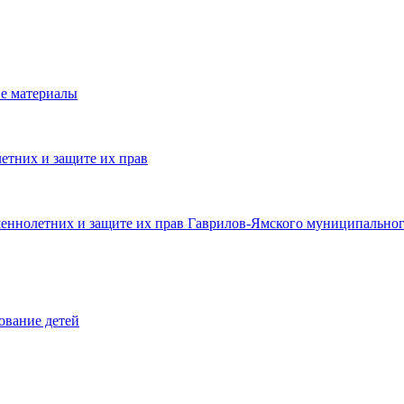
е материалы
етних и защите их прав
шеннолетних и защите их прав Гаврилов-Ямского муниципальног
ование детей