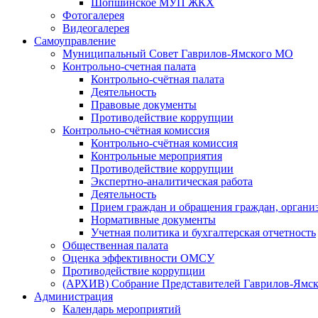
Шопшинское МУП ЖКХ
Фотогалерея
Видеогалерея
Самоуправление
Муниципальный Совет Гаврилов-Ямского МО
Контрольно-счетная палата
Контрольно-счётная палата
Деятельность
Правовые документы
Противодействие коррупции
Контрольно-счётная комиссия
Контрольно-счётная комиссия
Контрольные мероприятия
Противодействие коррупции
Экспертно-аналитическая работа
Деятельность
Прием граждан и обращения граждан, органи
Нормативные документы
Учетная политика и бухгалтерская отчетность
Общественная палата
Оценка эффективности ОМСУ
Противодействие коррупции
(АРХИВ) Собрание Представителей Гаврилов-Ямск
Администрация
Календарь мероприятий