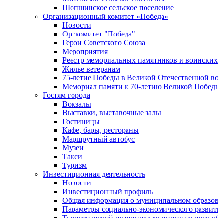
Шопшинское сельское поселение
Организационный комитет «Победа»
Новости
Оргкомитет "Победа"
Герои Советского Союза
Мероприятия
Реестр мемориальных памятников и воинских
Жилье ветеранам
75-летие Победы в Великой Отечественной в
Мемориал памяти к 70-летию Великой Побед
Гостям города
Вокзалы
Выставки, выставочные залы
Гостиницы
Кафе, бары, рестораны
Маршрутный автобус
Музеи
Такси
Туризм
Инвестиционная деятельность
Новости
Инвестиционный профиль
Общая информация о муниципальном образова
Параметры социально-экономического развит
Туристический потенциал муниципального о