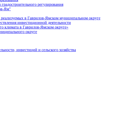
 градостроительного регулирования
ов-Ям"
еализуемых в Гаврилов-Ямском муниципальном округе
ествления инвестиционной деятельности
о климата в Гаврилов-Ямском округе»
ниципального округе
льности, инвестиций и сельского хозяйства