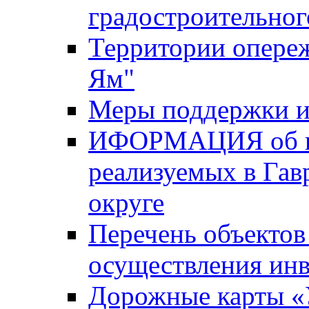
градостроительног
Территории опере
Ям"
Меры поддержки и
ИФОРМАЦИЯ об ин
реализуемых в Га
округе
Перечень объектов
осуществления ин
Дорожные карты «