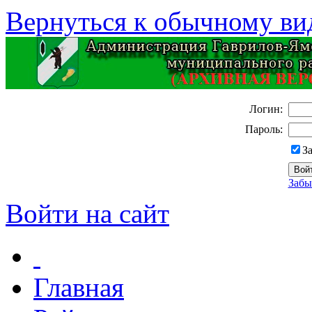
Вернуться к обычному ви
Логин:
Пароль:
З
Забы
Войти на сайт
Главная