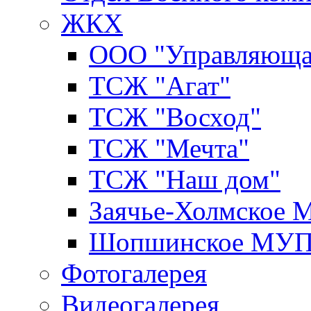
ЖКХ
ООО "Управляюща
ТСЖ "Агат"
ТСЖ "Восход"
ТСЖ "Мечта"
ТСЖ "Наш дом"
Заячье-Холмское
Шопшинское МУ
Фотогалерея
Видеогалерея