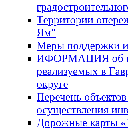
градостроительног
Территории опере
Ям"
Меры поддержки и
ИФОРМАЦИЯ об ин
реализуемых в Га
округе
Перечень объектов
осуществления ин
Дорожные карты «