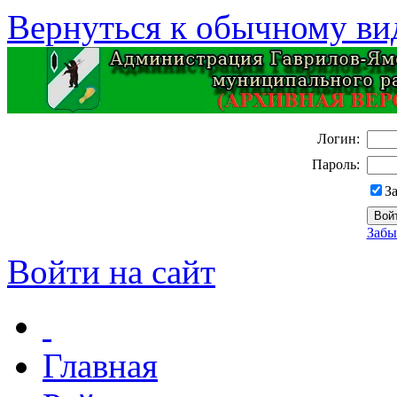
Вернуться к обычному ви
Логин:
Пароль:
З
Забы
Войти на сайт
Главная