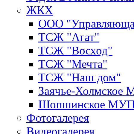
ЖКХ
ООО "Управляюща
ТСЖ "Агат"
ТСЖ "Восход"
ТСЖ "Мечта"
ТСЖ "Наш дом"
Заячье-Холмское
Шопшинское МУ
Фотогалерея
Видеогалерея