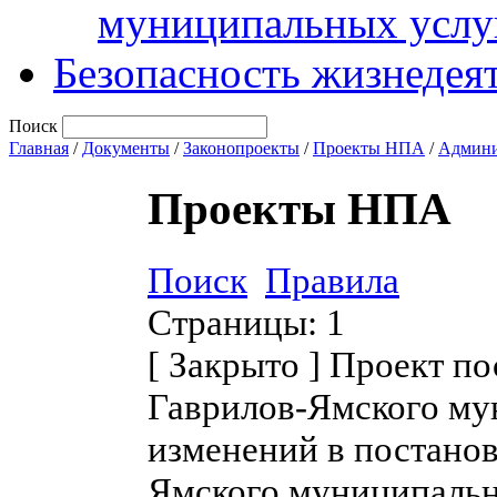
муниципальных услу
Безопасность жизнедея
Поиск
Главная
/
Документы
/
Законопроекты
/
Проекты НПА
/
Админи
Проекты НПА
Поиск
Правила
Страницы:
1
[
Закрыто
]
Проект по
Гаврилов-Ямского му
изменений в постано
Ямского муниципальн