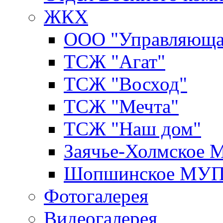
ЖКХ
ООО "Управляюща
ТСЖ "Агат"
ТСЖ "Восход"
ТСЖ "Мечта"
ТСЖ "Наш дом"
Заячье-Холмское
Шопшинское МУ
Фотогалерея
Видеогалерея