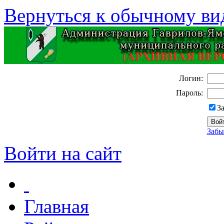
Вернуться к обычному ви
Логин:
Пароль:
З
Забы
Войти на сайт
Главная