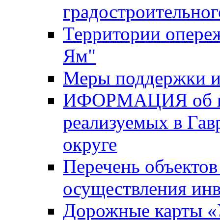
градостроительног
Территории опере
Ям"
Меры поддержки и
ИФОРМАЦИЯ об ин
реализуемых в Га
округе
Перечень объектов
осуществления ин
Дорожные карты «