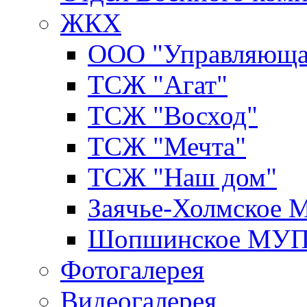
ЖКХ
ООО "Управляюща
ТСЖ "Агат"
ТСЖ "Восход"
ТСЖ "Мечта"
ТСЖ "Наш дом"
Заячье-Холмское
Шопшинское МУ
Фотогалерея
Видеогалерея