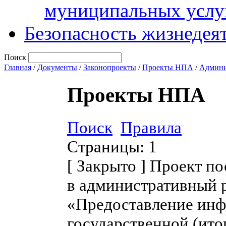
муниципальных услу
Безопасность жизнедея
Поиск
Главная
/
Документы
/
Законопроекты
/
Проекты НПА
/
Админи
Проекты НПА
Поиск
Правила
Страницы:
1
[
Закрыто
]
Проект по
в административный 
«Предоставление инф
государственной (ито