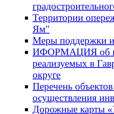
градостроительног
Территории опере
Ям"
Меры поддержки и
ИФОРМАЦИЯ об ин
реализуемых в Га
округе
Перечень объектов
осуществления ин
Дорожные карты «