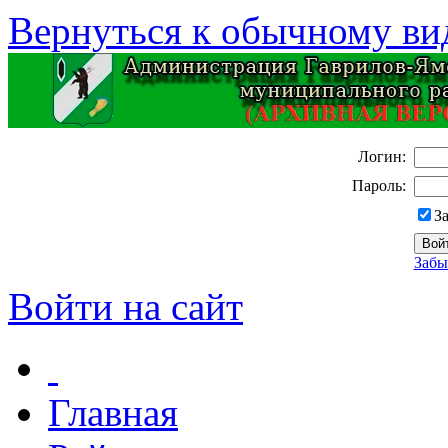
Вернуться к обычному ви
Логин:
Пароль:
З
Забы
Войти на сайт
Главная