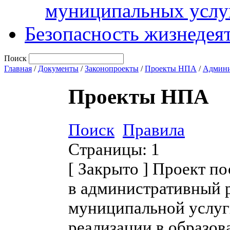
муниципальных услу
Безопасность жизнедея
Поиск
Главная
/
Документы
/
Законопроекты
/
Проекты НПА
/
Админи
Проекты НПА
Поиск
Правила
Страницы:
1
[
Закрыто
]
Проект по
в административный 
муниципальной услуг
реализации в образов