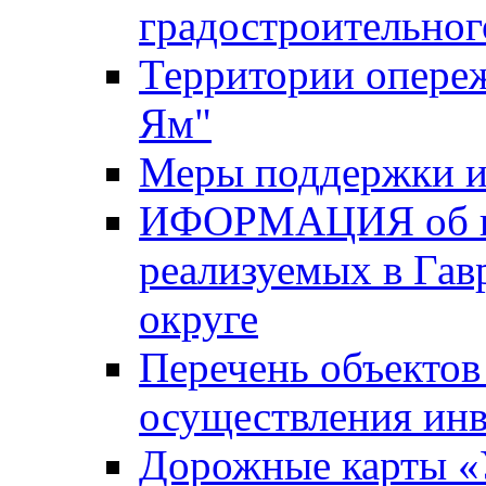
градостроительног
Территории опере
Ям"
Меры поддержки и
ИФОРМАЦИЯ об ин
реализуемых в Га
округе
Перечень объектов
осуществления ин
Дорожные карты «