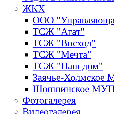
ЖКХ
ООО "Управляюща
ТСЖ "Агат"
ТСЖ "Восход"
ТСЖ "Мечта"
ТСЖ "Наш дом"
Заячье-Холмское
Шопшинское МУ
Фотогалерея
Видеогалерея