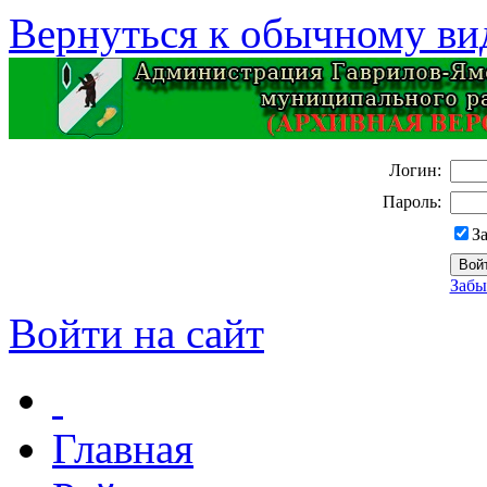
Вернуться к обычному ви
Логин:
Пароль:
З
Забы
Войти на сайт
Главная