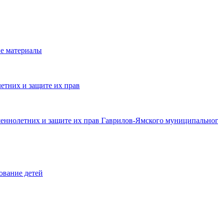
е материалы
етних и защите их прав
шеннолетних и защите их прав Гаврилов-Ямского муниципальног
ование детей