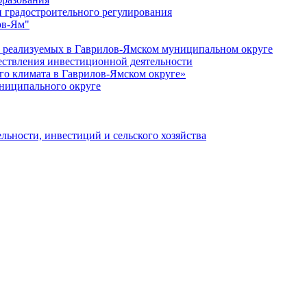
 градостроительного регулирования
ов-Ям"
еализуемых в Гаврилов-Ямском муниципальном округе
ествления инвестиционной деятельности
о климата в Гаврилов-Ямском округе»
ниципального округе
льности, инвестиций и сельского хозяйства