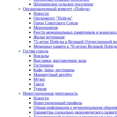
Шопшинское сельское поселение
Организационный комитет «Победа»
Новости
Оргкомитет "Победа"
Герои Советского Союза
Мероприятия
Реестр мемориальных памятников и воинских
Жилье ветеранам
75-летие Победы в Великой Отечественной в
Мемориал памяти к 70-летию Великой Побед
Гостям города
Вокзалы
Выставки, выставочные залы
Гостиницы
Кафе, бары, рестораны
Маршрутный автобус
Музеи
Такси
Туризм
Инвестиционная деятельность
Новости
Инвестиционный профиль
Общая информация о муниципальном образова
Параметры социально-экономического развит
Туристический потенциал муниципального о