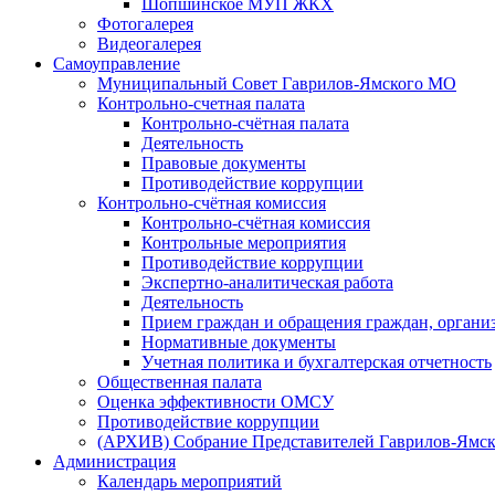
Шопшинское МУП ЖКХ
Фотогалерея
Видеогалерея
Самоуправление
Муниципальный Совет Гаврилов-Ямского МО
Контрольно-счетная палата
Контрольно-счётная палата
Деятельность
Правовые документы
Противодействие коррупции
Контрольно-счётная комиссия
Контрольно-счётная комиссия
Контрольные мероприятия
Противодействие коррупции
Экспертно-аналитическая работа
Деятельность
Прием граждан и обращения граждан, органи
Нормативные документы
Учетная политика и бухгалтерская отчетность
Общественная палата
Оценка эффективности ОМСУ
Противодействие коррупции
(АРХИВ) Собрание Представителей Гаврилов-Ямск
Администрация
Календарь мероприятий