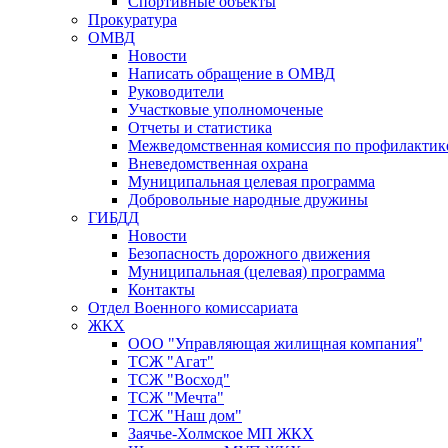
Спортивные объекты
Прокуратура
ОМВД
Новости
Написать обращение в ОМВД
Руководители
Участковые уполномоченые
Отчеты и статистика
Межведомственная комиссия по профилактик
Вневедомственная охрана
Муниципальная целевая программа
Добровольные народные дружины
ГИБДД
Новости
Безопасность дорожного движения
Муниципальная (целевая) программа
Контакты
Отдел Военного комиссариата
ЖКХ
ООО "Управляющая жилищная компания"
ТСЖ "Агат"
ТСЖ "Восход"
ТСЖ "Мечта"
ТСЖ "Наш дом"
Заячье-Холмское МП ЖКХ