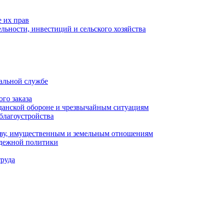
 их прав
льности, инвестиций и сельского хозяйства
альной службе
го заказа
данской обороне и чрезвычайным ситуациям
благоустройства
ству, имущественным и земельным отношениям
одежной политики
труда