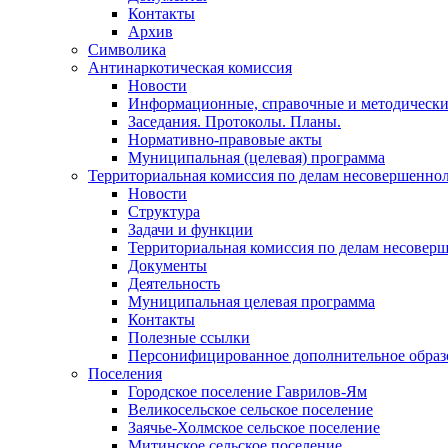
Контакты
Архив
Символика
Антинаркотическая комиссия
Новости
Информационные, справочные и методически
Заседания. Протоколы. Планы.
Нормативно-правовые акты
Муниципальная (целевая) программа
Территориальная комиссия по делам несовершеннол
Новости
Структура
Задачи и функции
Территориальная комиссия по делам несовер
Документы
Деятельность
Муниципальная целевая программа
Контакты
Полезные ссылки
Персонифицированное дополнительное образ
Поселения
Городское поселение Гаврилов-Ям
Великосельское сельское поселение
Заячье-Холмское сельское поселение
Митинское сельское поселение