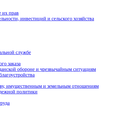
 их прав
льности, инвестиций и сельского хозяйства
альной службе
го заказа
данской обороне и чрезвычайным ситуациям
благоустройства
ству, имущественным и земельным отношениям
одежной политики
труда