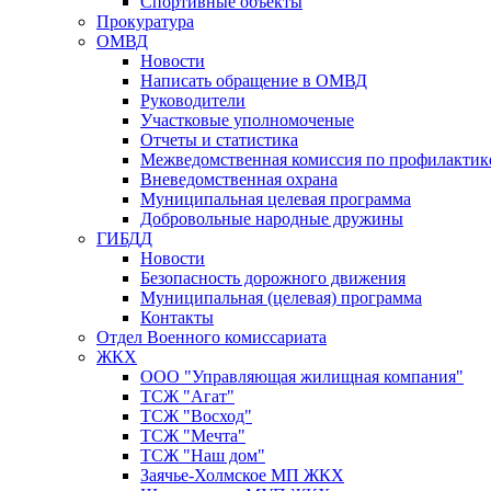
Спортивные объекты
Прокуратура
ОМВД
Новости
Написать обращение в ОМВД
Руководители
Участковые уполномоченые
Отчеты и статистика
Межведомственная комиссия по профилактик
Вневедомственная охрана
Муниципальная целевая программа
Добровольные народные дружины
ГИБДД
Новости
Безопасность дорожного движения
Муниципальная (целевая) программа
Контакты
Отдел Военного комиссариата
ЖКХ
ООО "Управляющая жилищная компания"
ТСЖ "Агат"
ТСЖ "Восход"
ТСЖ "Мечта"
ТСЖ "Наш дом"
Заячье-Холмское МП ЖКХ