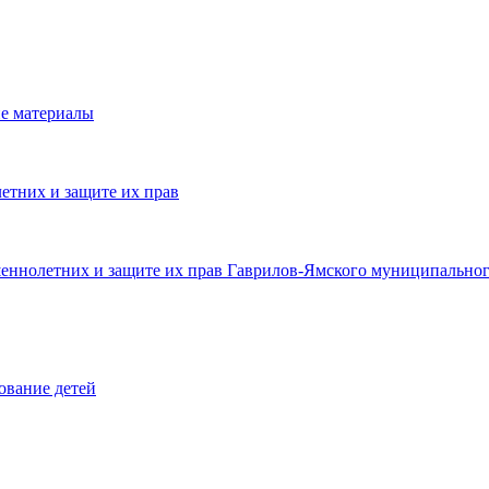
е материалы
етних и защите их прав
шеннолетних и защите их прав Гаврилов-Ямского муниципальног
ование детей