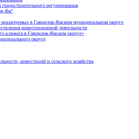
 градостроительного регулирования
ов-Ям"
еализуемых в Гаврилов-Ямском муниципальном округе
ествления инвестиционной деятельности
о климата в Гаврилов-Ямском округе»
ниципального округе
льности, инвестиций и сельского хозяйства