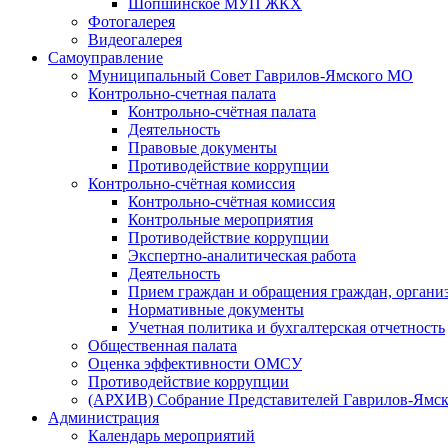
Шопшинское МУП ЖКХ
Фотогалерея
Видеогалерея
Самоуправление
Муниципальный Совет Гаврилов-Ямского МО
Контрольно-счетная палата
Контрольно-счётная палата
Деятельность
Правовые документы
Противодействие коррупции
Контрольно-счётная комиссия
Контрольно-счётная комиссия
Контрольные мероприятия
Противодействие коррупции
Экспертно-аналитическая работа
Деятельность
Прием граждан и обращения граждан, органи
Нормативные документы
Учетная политика и бухгалтерская отчетность
Общественная палата
Оценка эффективности ОМСУ
Противодействие коррупции
(АРХИВ) Собрание Представителей Гаврилов-Ямск
Администрация
Календарь мероприятий