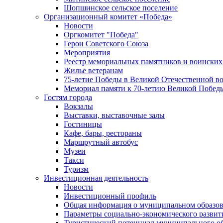
Шопшинское сельское поселение
Организационный комитет «Победа»
Новости
Оргкомитет "Победа"
Герои Советского Союза
Мероприятия
Реестр мемориальных памятников и воинских
Жилье ветеранам
75-летие Победы в Великой Отечественной в
Мемориал памяти к 70-летию Великой Побед
Гостям города
Вокзалы
Выставки, выставочные залы
Гостиницы
Кафе, бары, рестораны
Маршрутный автобус
Музеи
Такси
Туризм
Инвестиционная деятельность
Новости
Инвестиционный профиль
Общая информация о муниципальном образова
Параметры социально-экономического развит
Туристический потенциал муниципального о