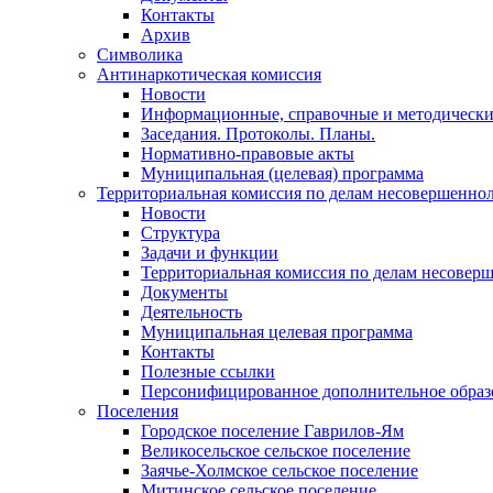
Контакты
Архив
Символика
Антинаркотическая комиссия
Новости
Информационные, справочные и методически
Заседания. Протоколы. Планы.
Нормативно-правовые акты
Муниципальная (целевая) программа
Территориальная комиссия по делам несовершеннол
Новости
Структура
Задачи и функции
Территориальная комиссия по делам несовер
Документы
Деятельность
Муниципальная целевая программа
Контакты
Полезные ссылки
Персонифицированное дополнительное образ
Поселения
Городское поселение Гаврилов-Ям
Великосельское сельское поселение
Заячье-Холмское сельское поселение
Митинское сельское поселение