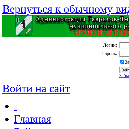
Вернуться к обычному ви
Логин:
Пароль:
З
Забы
Войти на сайт
Главная