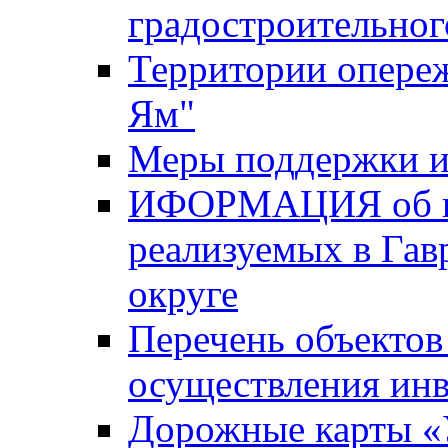
градостроительног
Территории опере
Ям"
Меры поддержки и
ИФОРМАЦИЯ об ин
реализуемых в Га
округе
Перечень объектов
осуществления ин
Дорожные карты «