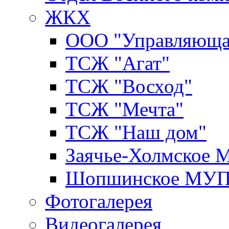
ЖКХ
ООО "Управляюща
ТСЖ "Агат"
ТСЖ "Восход"
ТСЖ "Мечта"
ТСЖ "Наш дом"
Заячье-Холмское
Шопшинское МУ
Фотогалерея
Видеогалерея