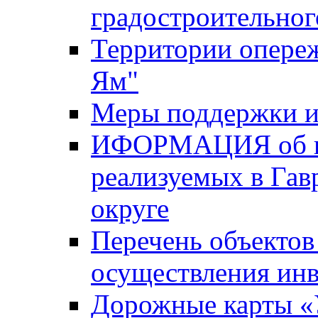
градостроительног
Территории опере
Ям"
Меры поддержки и
ИФОРМАЦИЯ об ин
реализуемых в Га
округе
Перечень объектов
осуществления ин
Дорожные карты «