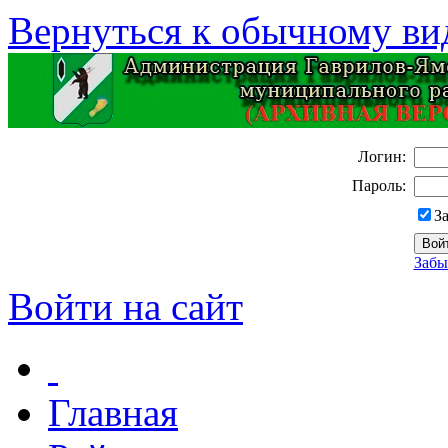
Вернуться к обычному ви
Логин:
Пароль:
З
Забы
Войти на сайт
Главная