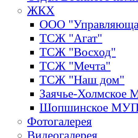
ЖКХ
ООО "Управляюща
ТСЖ "Агат"
ТСЖ "Восход"
ТСЖ "Мечта"
ТСЖ "Наш дом"
Заячье-Холмское
Шопшинское МУ
Фотогалерея
Видеогалерея