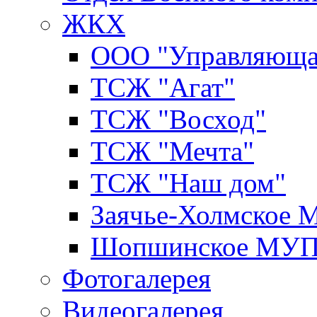
ЖКХ
ООО "Управляюща
ТСЖ "Агат"
ТСЖ "Восход"
ТСЖ "Мечта"
ТСЖ "Наш дом"
Заячье-Холмское
Шопшинское МУ
Фотогалерея
Видеогалерея