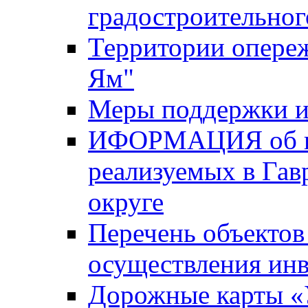
градостроительног
Территории опере
Ям"
Меры поддержки и
ИФОРМАЦИЯ об ин
реализуемых в Га
округе
Перечень объектов
осуществления ин
Дорожные карты «