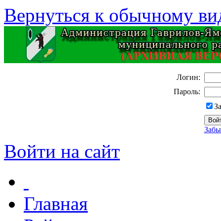
Вернуться к обычному ви
Логин:
Пароль:
З
Забы
Войти на сайт
Главная